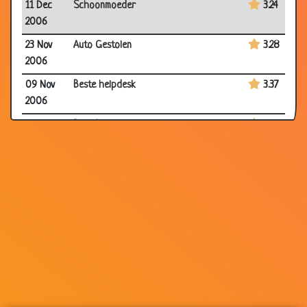
11 Dec
Schoonmoeder
3.24
2006
23 Nov
Auto Gestolen
3.28
2006
09 Nov
Beste helpdesk
3.37
2006
13 Aug
Brand!!
3.39
2006
31 Jul
Slecht nieuws
3.52
2006
31 May
180 km/u
2.90
2006
12 Feb
Belgische schoonmoeder
3.03
2004
23 Sep
Schoonmoeder
3.30
2003