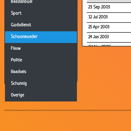
Beestenboel
23 Sep 2003
Sport
12 Jul 2003
Godsdienst
25 Apr 2003
Schoonmoeder
24 Jan 2003
04 Nov 2002
Flauw
20 Oct 2002
Politie
20 Oct 2002
Raadsels
19 Oct 2002
Schunnig
17 Sep 2002
Overige
10 Mar 2002
09 Mar 2002
16 Feb 2002
10 Feb 2002