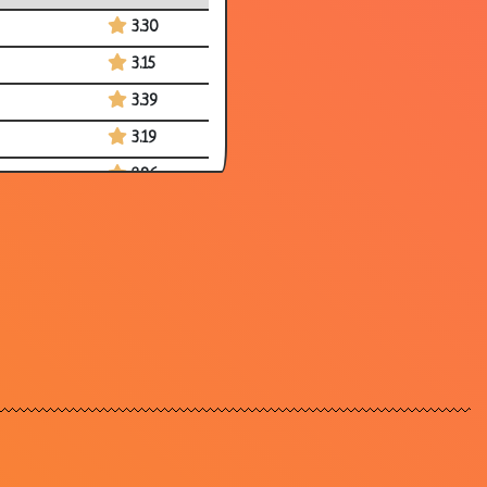
3.30
3.15
3.39
3.19
2.96
3.46
3.72
3.10
3.34
3.49
3.78
3.60
3.29