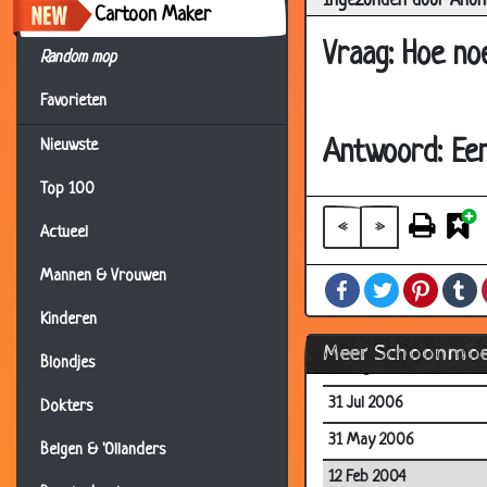
Ingezonden door Anon
Cartoon Maker
25 Jun 2007
Vraag: Hoe no
Random mop
25 Jun 2007
Favorieten
29 May 2007
14 May 2007
Antwoord: Een
Nieuwste
26 Mar 2007
Top 100
03 Mar 2007
«
»
Actueel
11 Dec 2006
Mannen & Vrouwen
Facebook
Twitter
Pintere
T
23 Nov 2006
Kinderen
09 Nov 2006
Meer Schoonmoe
Blondjes
13 Aug 2006
31 Jul 2006
Dokters
31 May 2006
Belgen & 'Ollanders
12 Feb 2004