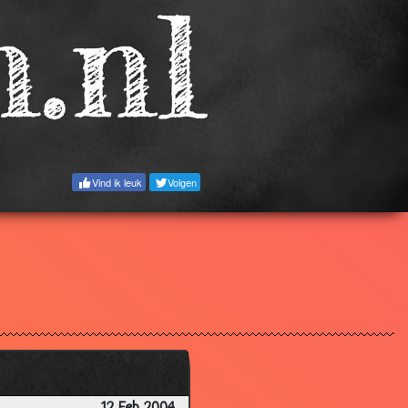
3.15
3.21
3.35
2.75
3.47
3.64
Vind ik leuk
Volgen
3.27
3.88
3.33
3.87
3.46
3.40
3.35
3.50