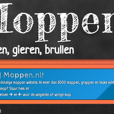
n, gieren, brullen
j Moppen.nl!
dstalige moppen website. Al meer dan 5000 moppen, grappen en leuke video'
e mop?
Stuur hem in!
oetsen
en
voor de volgende of vorige mop.
n