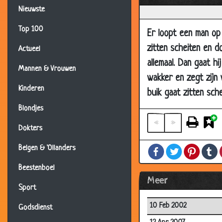
Nieuwste
Top 100
Er loopt een man op 
zitten scheiten en d
Actueel
allemaal. Dan gaat h
Mannen & Vrouwen
wakker en zegt zijn 
Kinderen
buik gaat zitten sche
Blondjes
«
»
Dokters
Belgen & 'Ollanders
Facebook
Twitter
Pintere
T
Beestenboel
Meer
Sport
10 Feb 2002
Godsdienst