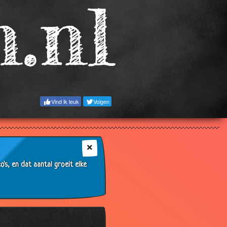
Vind ik leuk
Volgen
s, en dat aantal groeit elke