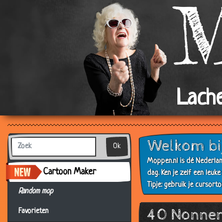
Lache
Welkom bi
Ok
Moppen.nl is dé Nederlan
Cartoon Maker
dag. Ken je zelf een leuk
Tipje: gebruik je cursort
Random mop
40 Nonne
Favorieten