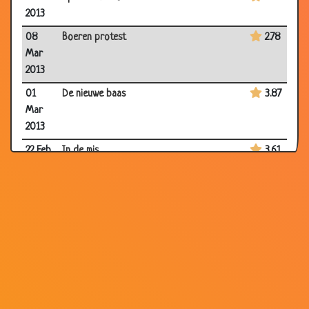
2013
08
Boeren protest
2.78
Mar
2013
01
De nieuwe baas
3.87
Mar
2013
22 Feb
In de mis
3.61
2013
15 Feb
De deurwaarder
2.61
2013
15 Feb
Drie wensen
3.28
2013
01 Feb
Trein halen
3.54
2013