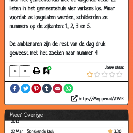
naar het gemeentehuis met de volgende actie: Ze
03
Watervoorziening in een legerkamp
3.69
lieten in het gemeentehuis vier varkens los. Maar
May
voordat ze losgelaten werden, schilderden ze
2013
nummers op de zijkanten: 1, 2, 3 en 5.
19 Apr
De nieuwe chauffeur
3.76
2013
De ambtenaren zijn de rest van de dag druk
29 Mar
Sollicitatie gesprek
3.09
geweest met het zoeken naar nummer 4!
2013
29 Mar
Slimme student
3.64
Jouw stem:
2013
«
»
29 Mar
De drie kleuren van de vlag
3.15
Facebook
Twitter
Pinterest
Tumblr
Email
WhatsApp
2013
27 Mar
Economieles
3.12
https://Moppen.nl/70543
2013
Meer Overige
22 Mar
Vervroegde vrijlating
3.39
2013
22 Mar
Sprekende klok
3.30