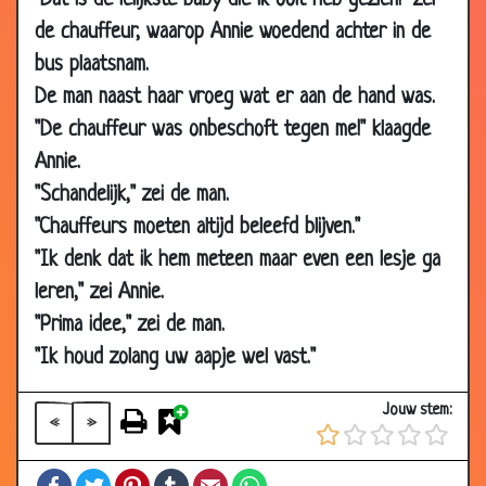
"Dat is de lelijkste baby die ik ooit heb gezien!" zei
2008
de chauffeur, waarop Annie woedend achter in de
10 Jan
Wat een geluk
3.89
bus plaatsnam.
2008
De man naast haar vroeg wat er aan de hand was.
10 Jan
Zin in macaroni
3.47
"De chauffeur was onbeschoft tegen me!" klaagde
2008
Annie.
07 Jan
De pianostemmer
3.50
"Schandelijk," zei de man.
2008
"Chauffeurs moeten altijd beleefd blijven."
07 Jan
Schaamte gevoel
3.27
"Ik denk dat ik hem meteen maar even een lesje ga
2008
leren," zei Annie.
03 Jan
Hun eerste voorstelling
3.53
"Prima idee," zei de man.
2008
"Ik houd zolang uw aapje wel vast."
03 Jan
Een groot schrijver worden
2.58
2008
Jouw stem:
«
»
03 Jan
Nieuwe gehoorapparaten
3.56
2008
Facebook
Twitter
Pinterest
Tumblr
Email
WhatsApp