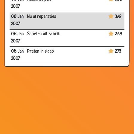
2007
08 Jan
Nu al reparaties
3.42
2007
08 Jan
Scheten uit schrik
2.69
2007
08 Jan
Praten in slaap
2.73
2007
08 Jan
Vaste dienst
3.19
2007
02 Jan
Muisjes
3.55
2007
01 Jan
Elastiek en Sinaasappel
2.55
2007
28 Dec
Goed Nederlands
3.41
2006