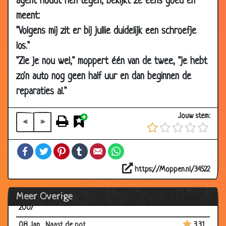
agent houdt hen tegen, bekijkt ze eens goed en
2007
meent:
22 Jan
Gekke jeugd
3.14
"Volgens mij zit er bij jullie duidelijk een schroefje
2007
los."
16 Jan
Prinsjesdag
2.53
"Zie je nou wel," moppert één van de twee, "je hebt
2007
zo'n auto nog geen half uur en dan beginnen de
15 Jan
Verlof willen
2.76
reparaties al."
2007
15 Jan
Schaapjes tellen
3.39
Jouw stem:
2007
«
»
15 Jan
Bedrijfsstructuur
3.10
Facebook
Twitter
Pinterest
Tumblr
Email
WhatsApp
2007
15 Jan
Vreemde mensen
3.37
https://Moppen.nl/34522
2007
Meer Overige
13 Jan
Houthakker
3.27
2007
08 Jan
Naast de pot
3.31