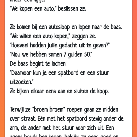
ander een vijfje.
05 Feb
De tère
3.65
"We kopen een auto," beslissen ze.
2007
05 Feb
Patrouille lopen
3.43
Ze komen bij een autosloop en lopen naar de baas.
2007
"We willen een auto kopen," zeggen ze.
05 Feb
Kleine afstand
3.27
"Hoeveel hadden jullie gedacht uit te geven?"
2007
"Nou we hebben samen 7 gulden 50."
05 Feb
Jantje
3.49
De baas begint te lachen:
2007
"Daarvoor kun je een spatbord en een stuur
29 Jan
Ik word vader
3.67
uitzoeken."
2007
Ze kijken elkaar eens aan en sluiten de koop.
29 Jan
De man en de kikker
3.32
2007
Terwijl ze "broem broem" roepen gaan ze midden
29 Jan
Geen wc-papier
2.42
over straat. Eén met het spatbord stevig onder de
2007
arm, de ander met het stuur voor zich uit. Een
29 Jan
Marietje en de pastoor
2.95