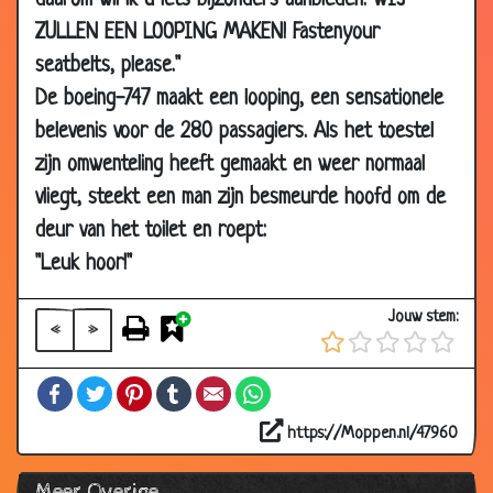
daarom wil ik u iets bijzonders aanbieden. WIJ
03 Apr
Passend salaris
3.16
ZULLEN EEN LOOPING MAKEN! Fastenyour
2008
seatbelts, please."
03 Apr
Nieuwe buschauffeur
3.51
De boeing-747 maakt een looping, een sensationele
2008
belevenis voor de 280 passagiers. Als het toestel
03 Apr
Chocolade poppetjes
3.34
zijn omwenteling heeft gemaakt en weer normaal
2008
vliegt, steekt een man zijn besmeurde hoofd om de
03 Apr
Oude moeder
3.86
deur van het toilet en roept:
2008
"Leuk hoor!"
31 Mar
Ongelukje
3.78
2008
Jouw stem:
«
»
31 Mar
Oma's laatste wens
3.43
2008
Facebook
Twitter
Pinterest
Tumblr
Email
WhatsApp
21 Mar
Technisch hoogstandje
3.63
2008
https://Moppen.nl/47960
17 Mar
Bank verplaatsen
3.86
Meer Overige
2008