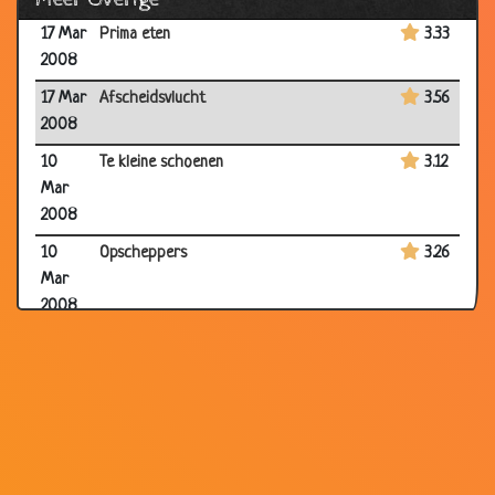
17 Mar
Prima eten
3.33
2008
17 Mar
Afscheidsvlucht
3.56
2008
10
Te kleine schoenen
3.12
Mar
2008
10
Opscheppers
3.26
Mar
2008
10
In de bios
3.34
Mar
2008
06
Eerste bijeenkomst
2.01
Mar
2008