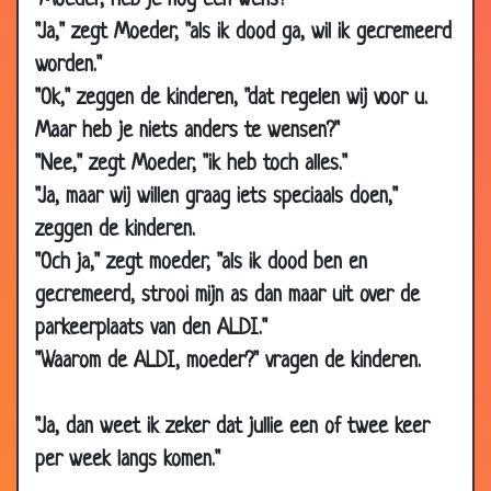
"Moeder, heb je nog een wens?"
14 Apr
Het slagersvak
3.78
"Ja," zegt Moeder, "als ik dood ga, wil ik gecremeerd
2008
worden."
14 Apr
Chique restaurant
3.69
"Ok," zeggen de kinderen, "dat regelen wij voor u.
2008
Maar heb je niets anders te wensen?"
12 Apr
Butler advertentie
3.24
"Nee," zegt Moeder, "ik heb toch alles."
2008
"Ja, maar wij willen graag iets speciaals doen,"
12 Apr
Opzichter
3.33
zeggen de kinderen.
2008
"Och ja," zegt moeder, "als ik dood ben en
10 Apr
De naam
3.53
gecremeerd, strooi mijn as dan maar uit over de
2008
parkeerplaats van den ALDI."
07 Apr
Amerikaanse films
3.91
"Waarom de ALDI, moeder?" vragen de kinderen.
2008
06 Apr
Maffiabazen
3.21
"Ja, dan weet ik zeker dat jullie een of twee keer
2008
per week langs komen."
03 Apr
Passend salaris
3.16