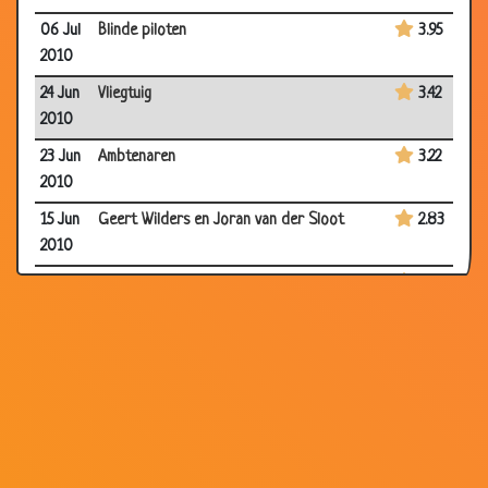
06 Jul
Blinde piloten
3.95
2010
24 Jun
Vliegtuig
3.42
2010
23 Jun
Ambtenaren
3.22
2010
15 Jun
Geert Wilders en Joran van der Sloot
2.83
2010
13 Jun
Pistolen of horloge
3.38
2010
19
Lekker biertje
3.90
May
2010
19
Auto schakelaar
3.13
May