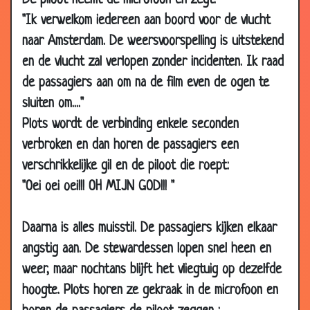
De piloot neemt de microfoon en zegt:
"Ik verwelkom iedereen aan boord voor de vlucht
09
De "buffel theorie" over bier.
3.18
Sep
naar Amsterdam. De weersvoorspelling is uitstekend
2010
en de vlucht zal verlopen zonder incidenten. Ik raad
01 Sep
Twee vragen
3.79
de passagiers aan om na de film even de ogen te
2010
sluiten om...."
01 Sep
Leeuwentemmer
3.68
Plots wordt de verbinding enkele seconden
2010
verbroken en dan horen de passagiers een
18 Aug
Donatie
3.84
verschrikkelijke gil en de piloot die roept:
2010
"Oei oei oei!!! OH MIJN GOD!!! "
11 Aug
Leeftijd proeven
3.73
2010
Daarna is alles muisstil. De passagiers kijken elkaar
11 Aug
Effe checken
2.91
angstig aan. De stewardessen lopen snel heen en
2010
weer, maar nochtans blijft het vliegtuig op dezelfde
11 Aug
Niet goed kunnen zien
2.92
hoogte. Plots horen ze gekraak in de microfoon en
2010