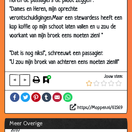
horen de passagiers de piloot zeggen :
11 Aug
Zich eruit redden
3.94
"Dames en Heren, mijn oprechte
2010
verontschuldigingen.Maar een stewardess heeft een
11 Aug
Raadplegen
3.55
kop koffie op mijn schoot laten vallen en u zou de
2010
voorkant van mijn broek eens moeten zien! "
10 Aug
Advies
2.83
2010
"Dat is nog niks!", schreeuwt een passagier.
05 Aug
Snelheid
3.27
"U zou mijn broek van achteren eens moeten zien!!!"
2010
28 Jul
Berenjager
3.05
Jouw stem:
2010
«
»
18 Jul
Met een indiaan op een paard
3.35
Facebook
Twitter
Pinterest
Tumblr
Email
WhatsApp
2010
06 Jul
Topverkoper
3.94
https://Moppen.nl/61569
2010
Meer Overige
06 Jul
Foutje
2.73
2010