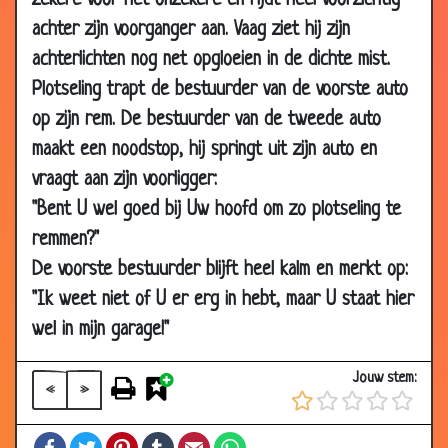
zekere voor het onzekere en rijdt heel voorzichtig
11 Oct
Intake-gesprek
3.80
achter zijn voorganger aan. Vaag ziet hij zijn
2007
achterlichten nog net opgloeien in de dichte mist.
11 Oct
Op het toilet
3.74
Plotseling trapt de bestuurder van de voorste auto
2007
op zijn rem. De bestuurder van de tweede auto
08
Spuugonderzoek
3.00
maakt een noodstop, hij springt uit zijn auto en
Oct
vraagt aan zijn voorligger:
2007
"Bent U wel goed bij Uw hoofd om zo plotseling te
04 Oct
Vrachtje bezorgen
2.90
remmen?"
2007
De voorste bestuurder blijft heel kalm en merkt op:
20 Sep
Kende je haar?
3.58
"Ik weet niet of U er erg in hebt, maar U staat hier
2007
wel in mijn garage!"
17 Sep
Koekje
3.48
2007
Jouw stem:
«
»
13 Sep
Eindelijk vakantie!
3.35
2007
Facebook
Twitter
Pinterest
Tumblr
Email
WhatsApp