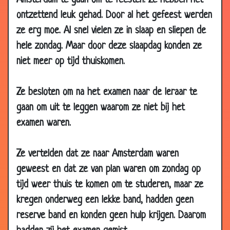
Amsterdam te gaan om te feesten. Ze hebben het
17 Oct
Wijze uil
3.36
ontzettend leuk gehad. Door al het gefeest werden
2006
ze erg moe. Al snel vielen ze in slaap en sliepen de
11 Oct
Stemmen
3.50
hele zondag. Maar door deze slaapdag konden ze
2006
niet meer op tijd thuiskomen.
08
Drie wensen
3.26
Oct
Ze besloten om na het examen naar de leraar te
2006
gaan om uit te leggen waarom ze niet bij het
08
Sinaasappelsap
3.07
examen waren.
Oct
2006
Ze vertelden dat ze naar Amsterdam waren
05 Oct
Ezel
3.22
geweest en dat ze van plan waren om zondag op
2006
tijd weer thuis te komen om te studeren, maar ze
05 Oct
Minst slijtage
2.71
2006
kregen onderweg een lekke band, hadden geen
reserve band en konden geen hulp krijgen. Daarom
04 Oct
Nooit grappig
3.30
2006