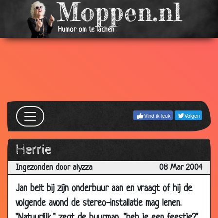
2006
04 Apr
Veteraan?
2.85
Humor om te lachen
2006
04 Apr
Nederland, Duitsland...?
3.90
2006
31 Mar
Computerfreak
2.98
2006
31 Mar
Tandarts
3.47
Vind ik leuk
Volgen
2006
29 Mar
De goochelaar
2.49
Herrie
2006
27 Mar
...humor
3.81
Ingezonden door alyzza
08 Mar 2004
2006
Jan belt bij zijn onderbuur aan en vraagt of hij de
25 Mar
Goed nieuws
3.51
volgende avond de stereo-installatie mag lenen.
2006