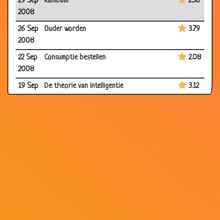
29 Sep
Kanibaal
2.58
2008
26 Sep
Ouder worden
3.79
2008
22 Sep
Consumptie bestellen
2.08
2008
19 Sep
De theorie van intelligentie
3.12
2008
14 Sep
Aapje
2.90
2008
09
Jantje op jacht
3.51
Sep
2008
31 Aug
Notenkraker
3.35
2008
25 Aug
Koekjes
2.39