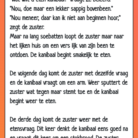
"Wat wilt u eten kanibaal?" vraagt ze beleefd.
07 Nov
Het geheim voor een lang leven
3.81
"Nou, doe maar een lekker sappig bovenbeen."
2008
"Nou meneer, daar kan ik niet aan beginnen hoor,"
04 Nov
Het allersnelste...
3.45
zegt de zuster.
2008
Maar na lang soebatten loopt de zuster maar naar
26 Oct
Verjaardag
3.58
het lijken huis om een vers lijk van zijn been te
2008
ontdoen. De kanibaal begint smakelijk te eten.
25 Oct
Warm bewijs.
3.54
2008
De volgende dag komt de zuster met dezelfde vraag
25 Oct
Nieuwe computer
3.26
en de kanibaal vraagt om een arm. Weer sputtert de
2008
zuster wat tegen maar stemt toe en de kanibaal
22 Oct
Paardrijden
2.95
begint weer te eten.
2008
22 Oct
Restaurant
3.53
De derde dag komt de zuster weer met de
2008
etensvraag. Dit keer denkt de kanibaal eens goed na
10 Oct
Wie niet horen wil .
3.81