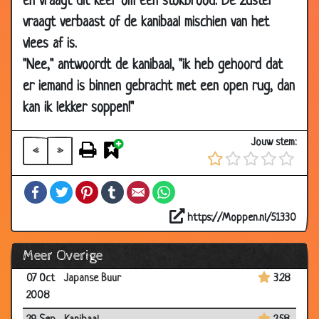
en vraagt dit keer om een stokbrood. De zuster
2008
vraagt verbaast of de kanibaal mischien van het
10 Oct
Geen nut
2.19
vlees af is.
2008
"Nee," antwoordt de kanibaal, "ik heb gehoord dat
10 Oct
Meerderjarig
2.10
er iemand is binnen gebracht met een open rug, dan
2008
kan ik lekker soppen!"
10 Oct
Stomme dieven
1.79
2008
Jouw stem:
«
»
10 Oct
Bijdehand
2.21
2008
Facebook
Twitter
Pinterest
Tumblr
Email
WhatsApp
10 Oct
Niet de slimste
1.97
2008
https://Moppen.nl/51330
10 Oct
Hulplijn
2.00
Meer Overige
2008
07 Oct
Japanse Buur
3.28
2008