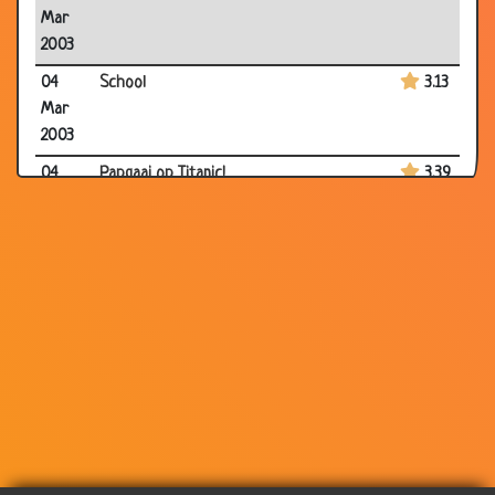
Mar
2003
04
School
3.13
Mar
2003
04
Papgaai op Titanic!
3.39
Mar
2003
04
Twee vissen in de oceaan
2.88
Mar
2003
01
Zeemermin
3.30
Mar
2003
27 Feb
Een manegepaard
3.02
2003