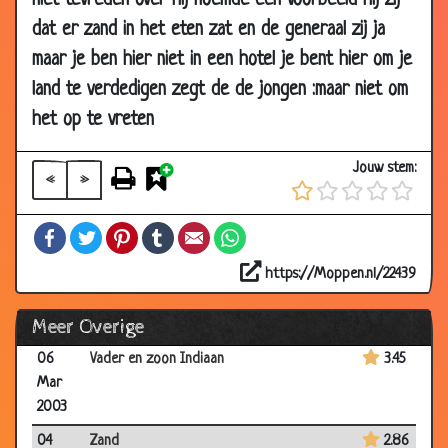
niet tevreden over hij noemde een voorbeeld hij zij
Mar
dat er zand in het eten zat en de generaal zij ja
2003
maar je ben hier niet in een hotel je bent hier om je
08
Porsche
2.75
land te verdedigen zegt de de jongen :maar niet om
Mar
het op te vreten
2003
07 Mar
Werk
3.16
Jouw stem:
«
»
2003
07 Mar
Babycriminaliteit
3.19
Facebook
Twitter
Pinterest
Tumblr
Email
WhatsApp
2003
https://Moppen.nl/22439
06
Krokodil
2.96
Mar
Meer Overige
2003
06
Vader en zoon Indiaan
3.45
Mar
2003
04
Zand
2.86