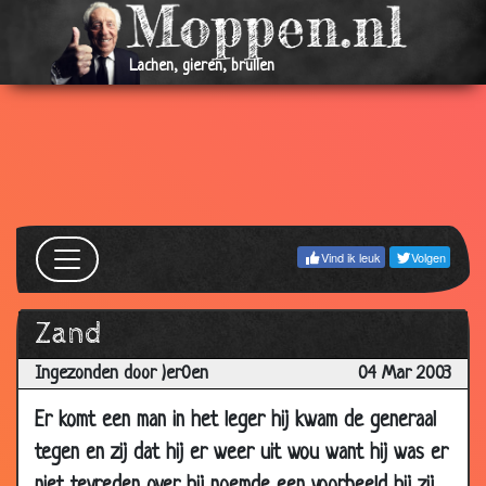
2003
21 Mar
16 biertjes
3.21
Lachen, gieren, brullen
2003
17 Mar
Marketing
3.36
2003
14 Mar
Brigitte Bardot
3.09
2003
14 Mar
Grote WC
3.00
2003
Vind ik leuk
Volgen
13 Mar
Stewardess
2.85
2003
Zand
13 Mar
5 stralen
2.93
Ingezonden door )er0en
04 Mar 2003
2003
Er komt een man in het leger hij kwam de generaal
11 Mar
Eieren
3.08
2003
tegen en zij dat hij er weer uit wou want hij was er
09
(auto)botsing
3.41