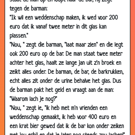
staat de man op en loopt naar de bar, hij zegt
Oct
tegen de barman:
2006
"Ik wil een weddenschap maken, ik wed voor 200
05 Oct
Ezel
3.22
euro dat ik vanaf twee meter in dit glas kan
2006
plassen."
05 Oct
Minst slijtage
2.71
"Nou, " zegt die barman, "laat maar zien" en die legt
2006
ook 200 euro op de bar. De man staat twee meter
04 Oct
Nooit grappig
3.30
achter het glas, haalt ze lange jan uit z'n broek en
2006
zeikt alles onder. De barman, de bar, de barkrukken,
04 Oct
Woordgrappen
3.26
echt alles zit onder de urine behalve het glas. Dus
2006
de barman pakt het geld en vraagt aan de man:
04 Oct
Gewoon doorgaan...
3.32
"Waarom lach je nog?"
2006
"Nou, " zegt ie, "ik heb met m'n vrienden een
04 Oct
Niet grappig (1)
3.08
weddenschap gemaakt, ik heb voor 400 euro en
2006
een krat bier gewed dat ik de bar kon onder zeiken
04 Oct
Niet grappig (2)
2.63