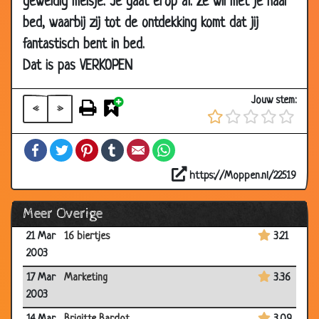
geweldig meisje. Je gaat erop af. Ze wil met je naar
2003
bed, waarbij zij tot de ontdekking komt dat jij
26 Mar
Discriminatie
3.32
fantastisch bent in bed.
2003
Dat is pas VERKOPEN
26 Mar
Opa
2.51
2003
Jouw stem:
«
»
24 Mar
Sadam hoessijn
3.02
2003
Facebook
Twitter
Pinterest
Tumblr
Email
WhatsApp
23 Mar
De magische vrouw
3.37
2003
https://Moppen.nl/22519
21 Mar
Magarita
2.47
Meer Overige
2003
21 Mar
16 biertjes
3.21
2003
17 Mar
Marketing
3.36
2003