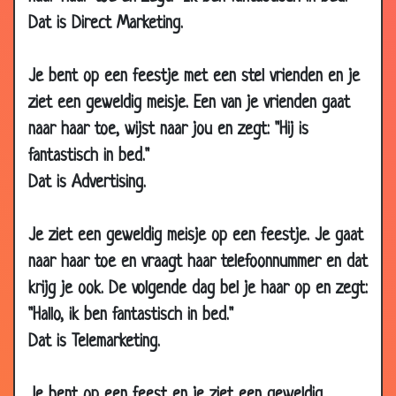
2003
Dat is Direct Marketing.
13 Apr
Helderziende
2.63
2003
Je bent op een feestje met een stel vrienden en je
13 Apr
Auw!!!
3.32
ziet een geweldig meisje. Een van je vrienden gaat
2003
naar haar toe, wijst naar jou en zegt: "Hij is
12 Apr
Saddam hoessein
2.63
fantastisch in bed."
2003
Dat is Advertising.
12 Apr
In de cel
3.62
2003
Je ziet een geweldig meisje op een feestje. Je gaat
11 Apr
De zwervers.
3.60
2003
naar haar toe en vraagt haar telefoonnummer en dat
krijg je ook. De volgende dag bel je haar op en zegt:
11 Apr
Man op terscheling
3.43
2003
"Hallo, ik ben fantastisch in bed."
Dat is Telemarketing.
10 Apr
Jantje en de kapotte ruit
3.84
2003
07 Apr
Cristina augulera
2.96
Je bent op een feest en je ziet een geweldig