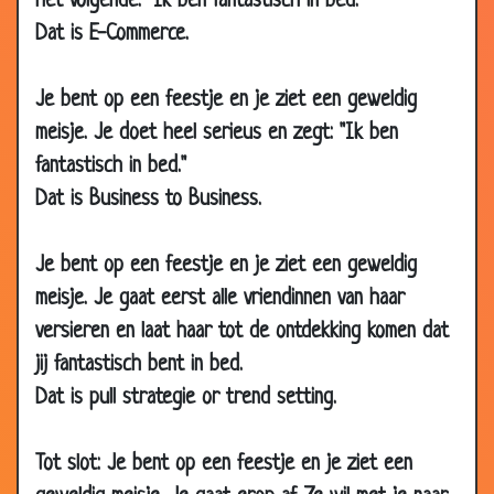
het volgende: "Ik ben fantastisch in bed."
01 Apr
Invalidewagentje
3.85
Dat is E-Commerce.
2003
30
Jezus
3.56
Je bent op een feestje en je ziet een geweldig
Mar
2003
meisje. Je doet heel serieus en zegt: "Ik ben
fantastisch in bed."
29 Mar
Kaboem
2.53
2003
Dat is Business to Business.
29 Mar
Blinde man.
3.72
2003
Je bent op een feestje en je ziet een geweldig
28
God & Geld
3.10
meisje. Je gaat eerst alle vriendinnen van haar
Mar
versieren en laat haar tot de ontdekking komen dat
2003
jij fantastisch bent in bed.
28
Rood-groene ridder
2.41
Dat is pull strategie or trend setting.
Mar
2003
Tot slot: Je bent op een feestje en je ziet een
27 Mar
Elisabeth
3.53