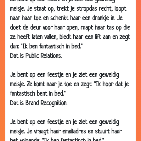
2003
meisje. Je staat op, trekt je stropdas recht, loopt
07 Apr
Bekeuring
3.30
naar haar toe en schenkt haar een drankje in. Je
2003
doet de deur voor haar open, raapt haar tas op die
06 Apr
Annie& de baby
3.45
ze heeft laten vallen, biedt haar een lift aan en zegt
2003
dan: "Ik ben fantastisch in bed."
06 Apr
Vlag
2.82
Dat is Public Relations.
2003
05 Apr
Nootjes
3.23
Je bent op een feestje en je ziet een geweldig
2003
meisje. Ze komt naar je toe en zegt: "Ik hoor dat je
03 Apr
Saddam
3.57
fantastisch bent in bed."
2003
Dat is Brand Recognition.
02 Apr
Alles kwijt
3.01
2003
Je bent op een feestje en je ziet een geweldig
02 Apr
'n sigaretje
3.36
meisje. Je vraagt haar emailadres en stuurt haar
2003