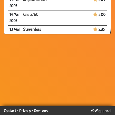
14 Mar
Brigitte Bardot
3.09
2003
14 Mar
Grote WC
3.00
2003
13 Mar
Stewardess
2.85
2003
13 Mar
5 stralen
2.90
2003
11 Mar
Eieren
3.08
2003
09
(auto)botsing
3.41
Mar
2003
08
Porsche
2.75
Mar
2003
Contact
·
Privacy
·
Over ons
© Moppen.nl