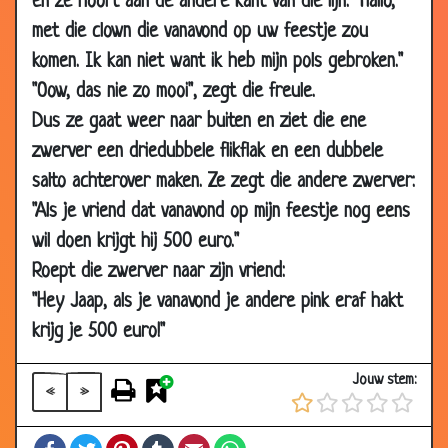
en ze hoort aan de andere kant van die lijn: "Hallo,
26 Jun
Net alsof
3.19
met die clown die vanavond op uw feestje zou
2003
komen. Ik kan niet want ik heb mijn pols gebroken."
26 Jun
Huilen
2.92
"Oow, das nie zo mooi", zegt die freule.
2003
Dus ze gaat weer naar buiten en ziet die ene
26 Jun
Ikke weet ni
3.07
zwerver een driedubbele flikflak en een dubbele
2003
salto achterover maken. Ze zegt die andere zwerver:
24 Jun
Dronken man
3.27
"Als je vriend dat vanavond op mijn feestje nog eens
2003
wil doen krijgt hij 500 euro."
24 Jun
Hello
3.63
Roept die zwerver naar zijn vriend:
2003
"Hey Jaap, als je vanavond je andere pink eraf hakt
18 Jun
Stijve opa
2.60
krijg je 500 euro!"
2003
16 Jun
Wens-zwembad
3.30
Jouw stem:
2003
«
»
14 Jun
Bijrijder
2.66
Facebook
Twitter
Pinterest
Tumblr
Email
WhatsApp
2003