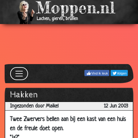
07 Nov
Biljarten
2.63
2003
Lachen, gieren, brullen
08
Belgische bouwvakker
3.05
Sep
2003
08
Waarom?
2.70
Sep
2003
Vind ik leuk
Volgen
13 Aug
Poes
3.32
2003
Hakken
10 Aug
Bollos
3.35
2003
Ingezonden door Maikel
12 Jun 2003
10 Aug
Papegaai
2.50
Twee Zwervers bellen aan bij een kast van een huis
2003
en de freule doet open.
08
Overval
3.43