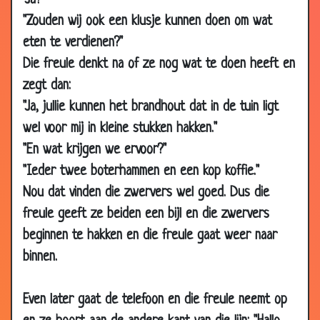
"Ja?"
Aug
2003
"Zouden wij ook een klusje kunnen doen om wat
eten te verdienen?"
07 Aug
Wolkenkrabber
3.34
2003
Die freule denkt na of ze nog wat te doen heeft en
06 Aug
Non
2.92
zegt dan:
2003
"Ja, jullie kunnen het brandhout dat in de tuin ligt
05 Aug
Amsterdam
3.00
wel voor mij in kleine stukken hakken."
2003
"En wat krijgen we ervoor?"
05 Aug
Hans kazan
2.78
"Ieder twee boterhammen en een kop koffie."
2003
Nou dat vinden die zwervers wel goed. Dus die
27 Jul
Bouwvakkers
3.14
freule geeft ze beiden een bijl en die zwervers
2003
beginnen te hakken en die freule gaat weer naar
20 Jul
Koeien
2.93
binnen.
2003
01 Jul
Gestolen
3.41
Even later gaat de telefoon en die freule neemt op
2003