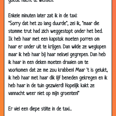
goede nacht te wensen."
22 Sep
Knipogen
3.41
2012
Enkele minuten later zat ik in de taxi:
23 Aug
Scherp van geest
3.43
"Sorry dat het zo lang duurde", zei ik, "maar die
2012
stomme trut had zich weggestopt onder het bed.
20 Aug
Veel lekkerder zo
3.38
Ik heb haar met een kapstok moeten porren om
2012
haar er onder uit te krijgen. Dan wilde ze weglopen
06 Aug
Simpel
3.15
maar ik heb haar bij haar nekvel gegrepen. Dan heb
2012
ik haar in een deken moeten draaien om te
31 Jul
Oma mop
2.49
voorkomen dat ze me zou krabben! Maar 't is gelukt,
2012
ik heb haar met haar dik lijf beneden gekregen en ik
20 Jul
Waarom geef je hem dat?
3.46
heb haar in de tuin gezwierd! Hopelijk kakt ze
2012
vannacht weer niet op mijn groenten!"
20 Jul
Waar zit de overeenkomst?
2.22
2012
Er viel een diepe stilte in de taxi...
13 Jul
Neem uw bril overal mee
2.29