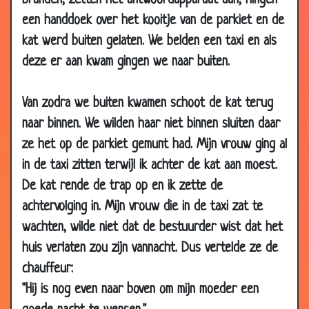
branden, zetten het antwoordapparaat aan, hingen
12 Oct
De boer en de yup
3.29
een handdoek over het kooitje van de parkiet en de
2012
kat werd buiten gelaten. We belden een taxi en als
12 Oct
Bij oma en opa logeren
3.13
deze er aan kwam gingen we naar buiten.
2012
12 Oct
Koemest
3.28
2012
Van zodra we buiten kwamen schoot de kat terug
naar binnen. We wilden haar niet binnen sluiten daar
11 Oct
Medewerkers-evaluatie
3.36
2012
ze het op de parkiet gemunt had. Mijn vrouw ging al
in de taxi zitten terwijl ik achter de kat aan moest.
05 Oct
Vogels imiteren
2.48
2012
De kat rende de trap op en ik zette de
28 Sep
Eindelijk verkocht
3.34
achtervolging in. Mijn vrouw die in de taxi zat te
2012
wachten, wilde niet dat de bestuurder wist dat het
22 Sep
Drie wensen
2.54
huis verlaten zou zijn vannacht. Dus vertelde ze de
2012
chauffeur:
22 Sep
Levensverzekering afsluiten
2.52
"Hij is nog even naar boven om mijn moeder een
2012