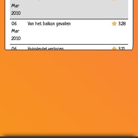
Mar
2010
06
Van het balkon gevallen
3.28
Mar
2010
06
Huissleutel verloren
3.21
Mar
2010
06
De sollicitatie
2.92
Mar
2010
06
Gezondste lucht ter wereld
3.19
Mar
2010
06
Reiniginssysteem
3.29
Mar