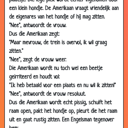
plaatsje. Die lege plek wordt echter ingenomen door
24 Mar
Oma in het rusthuis
3.29
een klein hondje. De Amerikaan vraagt vriendelijk aan
2010
de eigenares van het hondje of hij mag zitten.
24 Mar
Zand opruimen
3.29
"Nee", antwoordt de vrouw.
2010
Dus die Amerikaan zegt:
24 Mar
Wedden dat
3.45
"Maar mevrouw, de trein is overvol, ik wil graag
2010
zitten."
24 Mar
Niet weglopen
2.66
"Nee", zegt de vrouw weer.
2010
Die Amerikaan wordt nu toch wel een beetje
24 Mar
Carnaval
2.94
geirriteerd en houdt vol:
2010
"Ik heb betaald voor een plaats en nu wil ik zitten!"
24 Mar
Lege eieren
3.17
"Nee", antwoordt de vrouw resoluut.
2010
Dus die Amerikaan wordt echt pissig, schuift het
24 Mar
ABN
3.14
raam open, pakt het hondje op, pleurt die het raam
2010
uit en gaat rustig zitten. Een Engelsman tegenover
24 Mar
Chagrijnig
3.44