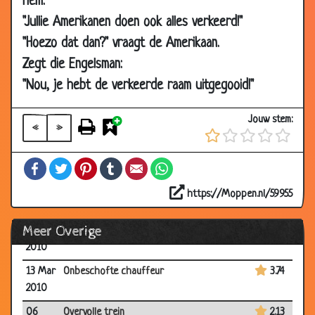
hem:
2010
"Jullie Amerikanen doen ook alles verkeerd!"
24 Mar
Karma
3.61
"Hoezo dat dan?" vraagt de Amerikaan.
2010
Zegt die Engelsman:
24 Mar
Diepe put
3.75
"Nou, je hebt de verkeerde raam uitgegooid!"
2010
23 Mar
Lang wachten
2.81
Jouw stem:
2010
«
»
19 Mar
Bezorgde vader
3.05
Facebook
Twitter
Pinterest
Tumblr
Email
WhatsApp
2010
15 Mar
Dat had hij nooit verwacht
3.71
https://Moppen.nl/59955
2010
Meer Overige
15 Mar
Indruk maken
3.71
2010
13 Mar
Onbeschofte chauffeur
3.74
2010
06
Overvolle trein
2.13