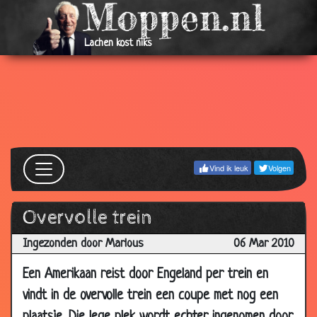
14 Apr
Pech dag
3.73
2010
Lachen kost niks
10 Apr
Betast!
3.71
2010
07 Apr
Gehoorapparaat
3.86
2010
07 Apr
Terug als kip
2.87
2010
Vind ik leuk
Volgen
04 Apr
Paasontbijt
2.98
2010
04 Apr
Kleurrijke eitjes
2.68
Overvolle trein
2010
Ingezonden door Marlous
06 Mar 2010
03 Apr
Hoedjes passen
3.19
2010
Een Amerikaan reist door Engeland per trein en
31 Mar
Golfen
3.73
vindt in de overvolle trein een coupe met nog een
2010