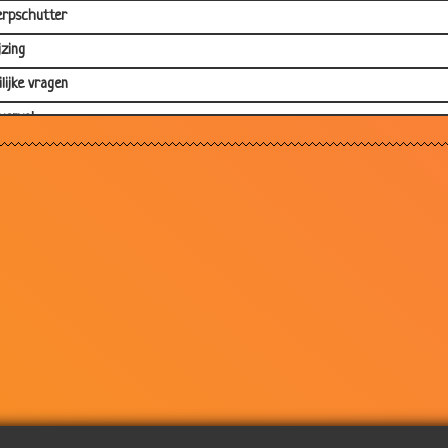
rpschutter
jzing
lijke vragen
verval
 ongeluk
nger
 is groter
deling
eCare
schrikken
kend haar zoon
zelf belachelijk gemaakt
we jurk