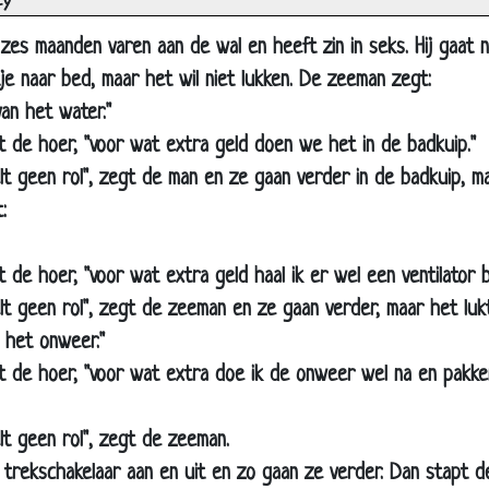
cy
moordenaar gezocht
zes maanden varen aan de wal en heeft zin in seks. Hij gaat 
tieke oplossing
e naar bed, maar het wil niet lukken. De zeeman zegt:
le kip
van het water."
t passen
egt de hoer, "voor wat extra geld doen we het in de badkuip."
t geen rol", zegt de man en ze gaan verder in de badkuip, m
enbod
:
njager
 ziet alles
gt de hoer, "voor wat extra geld haal ik er wel een ventilator bi
je vlees
t geen rol", zegt de zeeman en ze gaan verder, maar het luk
 Zonden
 het onweer."
eerplaats
zegt de hoer, "voor wat extra doe ik de onweer wel na en pakk
oorspelling
t geen rol", zegt de zeeman.
uur
 trekschakelaar aan en uit en zo gaan ze verder. Dan stapt d
ein