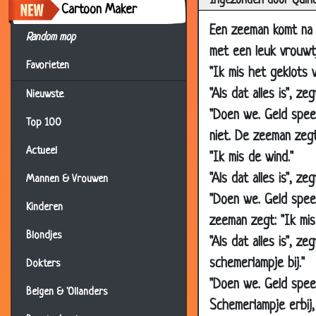
Ingezonden door Quin
Cartoon Maker
30 Jan 2010
Huur
Een zeeman komt na 
Random mop
30 Jan 2010
Poli
met een leuk vrouwtj
Favorieten
20 Jan 2010
Snel
"Ik mis het geklots 
20 Jan 2010
Eers
"Als dat alles is", z
Nieuwste
"Doen we. Geld speel
20 Jan 2010
Teg
Top 100
niet. De zeeman zegt
20 Jan 2010
Bere
Actueel
"Ik mis de wind."
20 Jan 2010
Jezus
"Als dat alles is", ze
Mannen & Vrouwen
18 Jan 2010
Stuk
"Doen we. Geld speel
Kinderen
17 Jan 2010
De 3
zeeman zegt: "Ik mis
17 Jan 2010
Park
Blondjes
"Als dat alles is", 
06 Jan 2010
De v
schemerlampje bij."
Dokters
"Doen we. Geld speel
30 Dec 2009
Sch
Belgen & 'Ollanders
Schemerlampje erbij,
30 Dec 2009
Schw