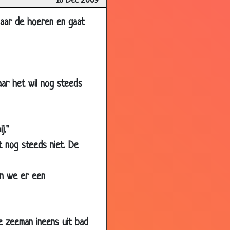
16 Dec 2009
2.55
naar de hoeren en gaat
2.76
3.10
3.43
aar het wil nog steeds
3.50
3.47
3.25
j."
3.33
t nog steeds niet. De
3.33
3.49
en we er een
3.50
3.67
e zeeman ineens uit bad
3.76