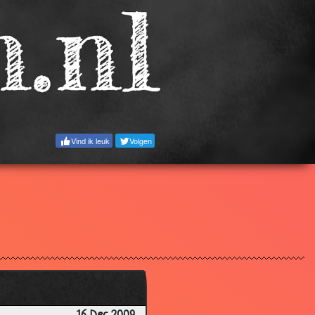
3.52
3.55
3.58
3.77
3.17
3.36
Vind ik leuk
Volgen
3.33
3.64
3.78
3.68
3.66
2.89
3.10
3.67