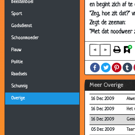
Beestenboel
en begint zich af te
27 Dec 2009
Hij p
"Zeg, hoe zit dat?" 
Sport
23 Dec 2009
Bere
Zegt de zeeman:
Godsdienst
23 Dec 2009
Ency
"Met dat noodweer z
23 Dec 2009
Van 
Schoonmoeder
23 Dec 2009
Nieu
«
»
Flauw
23 Dec 2009
Zijn
Politie
Facebook
Twitter
Pintere
T
23 Dec 2009
Golf
Raadsels
17 Dec 2009
Hout
Meer Overige
Schunnig
17 Dec 2009
Mon
Overige
16 Dec 2009
Alwe
16 Dec 2009
Het 
16 Dec 2009
Gemi
05 Dec 2009
Taar