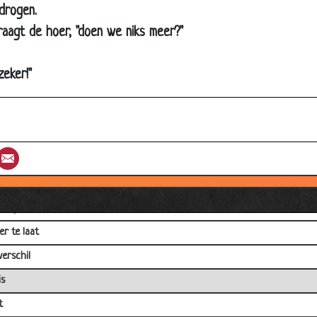
 drogen.
ast niet
vraagt de hoer, "doen we niks meer?"
njacht
clopedie verkoper
eker!"
de kerstman
we trein
 eerste werkdag
st
umblr
Email
en
 hakken
d op mond
er te laat
verschil
s
t