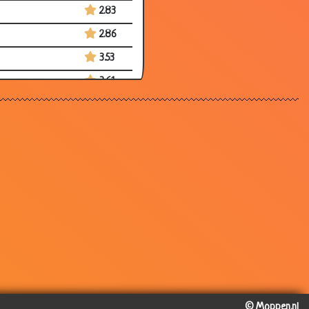
2.83
2.86
3.53
3.61
3.36
3.02
3.32
3.43
2.89
3.47
2.84
2.98
3.34
© Moppen.nl