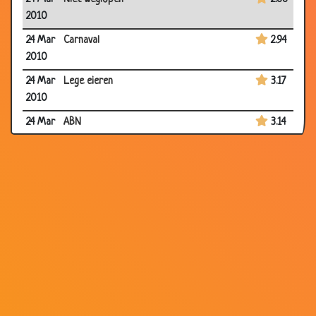
2010
24 Mar
Carnaval
2.94
2010
24 Mar
Lege eieren
3.17
2010
24 Mar
ABN
3.14
2010
24 Mar
Chagrijnig
3.44
2010
24 Mar
Karma
3.61
2010
24 Mar
Diepe put
3.75
2010
23 Mar
Lang wachten
2.81
2010