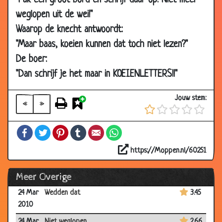
"Pak een groot bord en schrijf daar op: Niet meer
2010
weglopen uit de wei!"
04 Apr
Paasontbijt
2.98
Waarop de knecht antwoordt:
2010
"Maar baas, koeien kunnen dat toch niet lezen?"
04 Apr
Kleurrijke eitjes
2.68
De boer:
2010
"Dan schrijf je het maar in KOEIENLETTERS!!"
03 Apr
Hoedjes passen
3.19
2010
Jouw stem:
«
»
31 Mar
Golfen
3.73
2010
Facebook
Twitter
Pinterest
Tumblr
Email
WhatsApp
24 Mar
Oma in het rusthuis
3.29
2010
https://Moppen.nl/60251
24 Mar
Zand opruimen
3.29
Meer Overige
2010
24 Mar
Wedden dat
3.45
2010
24 Mar
Niet weglopen
2.66