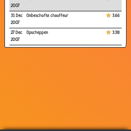
2007
31 Dec
Onbeschofte chauffeur
3.66
2007
27 Dec
Opscheppen
3.38
2007
27 Dec
Op berenjacht
3.20
2007
24 Dec
Buren overlast
3.59
2007
24 Dec
Net vissen
3.03
2007
24 Dec
Misleidende reclame
3.41
2007
24 Dec
Whiskey proeven
3.51
2007