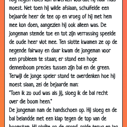
nog negen holes kon afwerken voordat hij naar huis
17 Jan
Levende beelden
3.94
moest. Net toen hij wilde afslaan, schuifelde een
2008
bejaarde heer de tee op en vroeg of hij met hem
14 Jan
De (slaap)pil
3.36
mee kon doen, aangezien hij ook alleen was. De
2008
jongeman stemde toe en tot zijn verrassing speelde
14 Jan
Zwart staat beter
3.06
de oude heer vlot mee. Ten slotte kwamen ze op de
2008
negende fairway en daar kwam de jongeman voor
10 Jan
Lichaamstemperatuur
3.52
een probleem te staan; er stond een hoge
2008
dennenboom precies tussen zijn bal en de green.
10 Jan
Twee gekken
2.69
Terwijl de jonge speler stond te overdenken hoe hij
2008
moest slaan, zei de bejaarde man:
10 Jan
Zit het niet meer zitten
3.57
"Toen ik zo oud was als jij, sloeg ik de bal recht
2008
over die boom heen."
10 Jan
Wat een geluk
3.89
De jongeman nam de handschoen op. Hij sloeg en de
2008
bal belandde met een klap tegen de top van de
10 Jan
Zin in macaroni
3.47