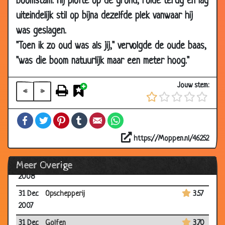
boomstam. Hij plofte op de grond, rolde terug en lag
2008
uiteindelijk stil op bijna dezelfde plek vanwaar hij
07 Jan
De pianostemmer
3.50
was geslagen.
2008
"Toen ik zo oud was als jij," vervolgde de oude baas,
07 Jan
Schaamte gevoel
3.27
"was die boom natuurlijk maar een meter hoog."
2008
03 Jan
Hun eerste voorstelling
3.53
Jouw stem:
2008
«
»
03 Jan
Een groot schrijver worden
2.58
Facebook
Twitter
Pinterest
Tumblr
Email
WhatsApp
2008
03 Jan
Nieuwe gehoorapparaten
3.56
https://Moppen.nl/46252
2008
Meer Overige
03 Jan
Mevrouw de Graaf
3.62
2008
31 Dec
Opschepperij
3.57
2007
31 Dec
Golfen
3.70