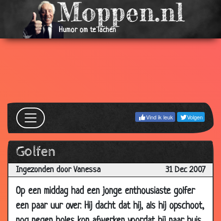
08 Feb
De ontsnapping
3.80
2008
Humor om te lachen
07 Feb
Hoe laat is het?
3.24
2008
04 Feb
Opschepperij
3.93
2008
31 Jan
Eindelijk verkocht!
3.84
2008
Vind ik leuk
Volgen
28 Jan
Handig
3.35
2008
28 Jan
Nieuwe portemonee
2.79
Golfen
2008
Ingezonden door Vanessa
31 Dec 2007
21 Jan
Manieren leren
3.55
2008
Op een middag had een jonge enthousiaste golfer
17 Jan
Niet voorbestemd
3.62
een paar uur over. Hij dacht dat hij, als hij opschoot,
2008