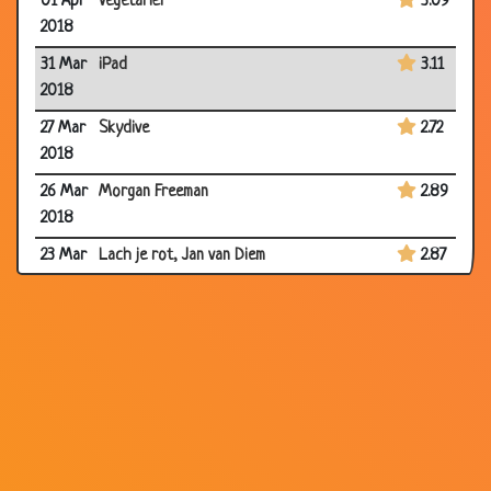
01 Apr
Vegetariër
3.09
2018
31 Mar
iPad
3.11
2018
27 Mar
Skydive
2.72
2018
26 Mar
Morgan Freeman
2.89
2018
23 Mar
Lach je rot, Jan van Diem
2.87
2018
03
Koud hè.
3.35
Mar
2018
24 Nov
Fred Teeven buschauffeur
2.64
2017
26 Aug
Leugen detector
3.28