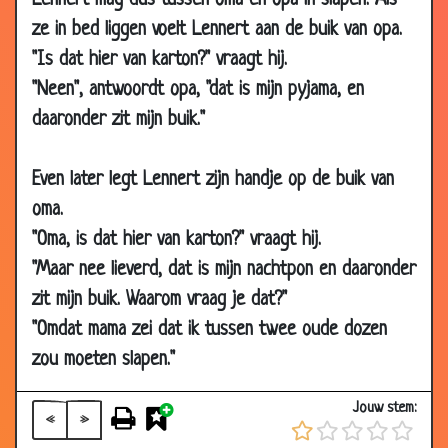
Lennert mag dus tussen oma en opa in slapen. Als
2012
ze in bed liggen voelt Lennert aan de buik van opa.
23 Dec
Het lepeltje
3.31
"Is dat hier van karton?" vraagt hij.
2012
"Neen", antwoordt opa, "dat is mijn pyjama, en
07 Dec
Spoorlijnen
2.77
daaronder zit mijn buik."
2012
14 Nov
Kat op de loer
2.93
Even later legt Lennert zijn handje op de buik van
2012
oma.
10 Nov
Gezondheidstip
2.67
"Oma, is dat hier van karton?" vraagt hij.
2012
"Maar nee lieverd, dat is mijn nachtpon en daaronder
10 Nov
Auto ongelukken onderzoek
2.65
zit mijn buik. Waarom vraag je dat?"
2012
"Omdat mama zei dat ik tussen twee oude dozen
08
Groen denken
2.06
zou moeten slapen."
Nov
2012
Jouw stem:
«
»
05 Nov
Als je ouder wordt
3.02