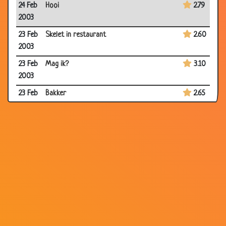
24 Feb
Hooi
2.79
2003
23 Feb
Skelet in restaurant
2.60
2003
23 Feb
Mag ik?
3.10
2003
23 Feb
Bakker
2.65
2003
20 Feb
Tringg Tringg
2.24
2003
19 Feb
Valentijn
3.20
2003
18 Feb
Buiten eten
3.14
2003
18 Feb
Tanden :-)
2.99
2003