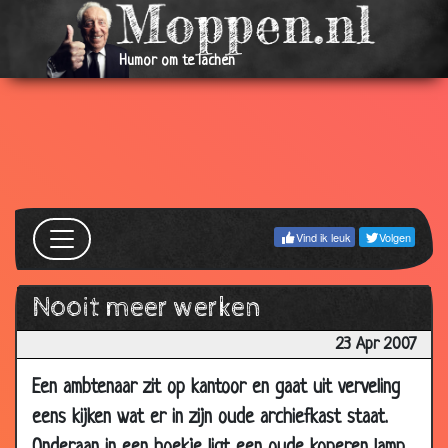
2007
07
De dove graaf
3.33
Humor om te lachen
May
2007
07
Paarden begeleiding
2.87
May
2007
07
Bij de rechter
3.51
May
Vind ik leuk
Volgen
2007
03
Blinde piloten
3.77
Nooit meer werken
May
2007
23 Apr 2007
03
Slechte kerst
3.65
Een ambtenaar zit op kantoor en gaat uit verveling
May
eens kijken wat er in zijn oude archiefkast staat.
2007