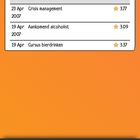
23 Apr
Crisis management
3.77
2007
19 Apr
Aankomend alcoholist
3.09
2007
19 Apr
Cursus bierdrinken
3.37
2007
19 Apr
Dronken agent
3.54
2007
19 Apr
15 redenen voor alcohol op de werkvloer
3.08
2007
19 Apr
Piraat in de kroeg
3.53
2007
19 Apr
100 kroegspreekwoorden
3.03
2007
19 Apr
Wat klopt hier niet?
2.35