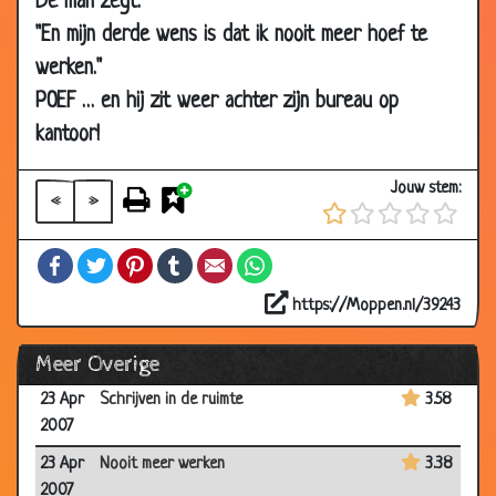
De man zegt:
26 Apr
Chanel 5
2.78
"En mijn derde wens is dat ik nooit meer hoef te
2007
werken."
26 Apr
Hoe Adam Eva verleidde
3.87
POEF … en hij zit weer achter zijn bureau op
2007
kantoor!
26 Apr
Whiskey's legen
2.89
2007
Jouw stem:
«
»
26 Apr
Zwaar onderbetaald
3.39
2007
Facebook
Twitter
Pinterest
Tumblr
Email
WhatsApp
26 Apr
Hoog geboortecijfer
2.90
2007
https://Moppen.nl/39243
25 Apr
Overstroming
3.00
Meer Overige
2007
23 Apr
Schrijven in de ruimte
3.58
2007
23 Apr
Nooit meer werken
3.38
2007