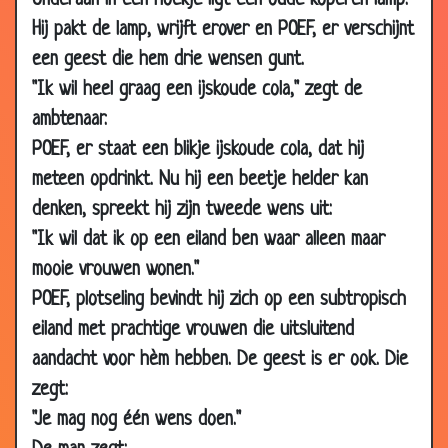
Onderaan in een hoekje ligt een oude koperen lamp.
03
Belletjes
3.48
Hij pakt de lamp, wrijft erover en POEF, er verschijnt
May
2007
een geest die hem drie wensen gunt.
"Ik wil heel graag een ijskoude cola," zegt de
01
De Dikke van Dale uitgelegd
2.81
May
ambtenaar.
2007
POEF, er staat een blikje ijskoude cola, dat hij
27 Apr
Brutale papegaai
3.63
meteen opdrinkt. Nu hij een beetje helder kan
2007
denken, spreekt hij zijn tweede wens uit:
26 Apr
Onder de olifant
2.84
"Ik wil dat ik op een eiland ben waar alleen maar
2007
mooie vrouwen wonen."
26 Apr
Te laat
3.42
POEF, plotseling bevindt hij zich op een subtropisch
2007
eiland met prachtige vrouwen die uitsluitend
26 Apr
De drogist
3.42
aandacht voor hèm hebben. De geest is er ook. Die
2007
zegt:
26 Apr
Het paradijs
3.37
"Je mag nog één wens doen."
2007