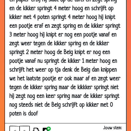
en papier erbij hij slaat op de tafel en zegt spring
15 Dec
Kippen
3.20
en de kikker springt 4 meter hoog en schrijft op
2002
kikker met 4 poten springt 4 meter hoog hij knipt
15 Dec
Jaah
2.18
een pootje eraf en zegt spring en de kikker springt
2002
3 meter hoog hij knipt er nog een pootje vanaf en
12 Dec
Beenloos
3.32
zegt weer tegen de kikker spring en de kikker
2002
springt 2 meter hoog de Belg knipt er nog een
11 Dec
Bond James Bond
3.03
pootje vanaf nu springt de kikker 1 meter hoog en
2002
schrijft het weer op tja denk de Belg dan knippen
11 Dec
Van Zanten
3.44
we het laatste pootje er ook maar af en zegt weer
2002
tegen de kikker spring maar de kikkker springt niet
10 Dec
Love
3.01
hij zegt nog een keer spring maar de kikker springt
2002
nog steeds niet de Belg schrijft op kikker met 0
10 Dec
God...... bedankt
3.20
poten is doof
2002
10 Dec
Lef
3.48
Jouw stem: