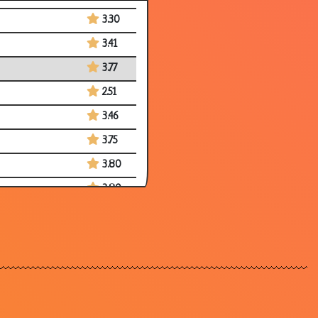
3.30
3.41
3.77
2.51
3.46
3.75
3.80
3.80
3.24
3.93
3.84
3.35
2.79