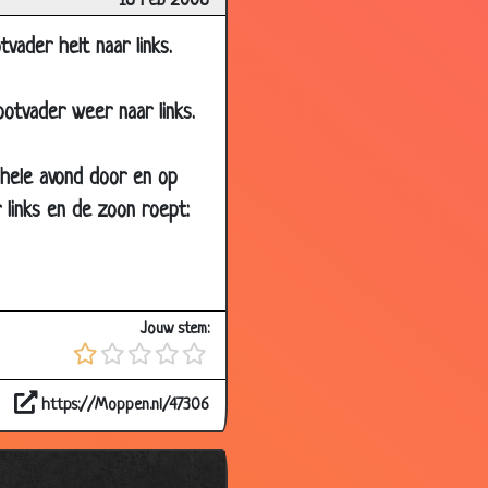
18 Feb 2008
3.51
3.34
tvader helt naar links.
3.86
otvader weer naar links.
3.78
3.43
hele avond door en op
3.63
 links en de zoon roept:
3.86
3.33
3.56
Jouw stem:
3.12
3.26
https://Moppen.nl/47306
3.34
2.01
3.87