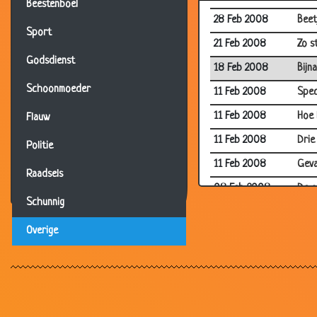
Beestenboel
28 Feb 2008
Beet
Sport
21 Feb 2008
Zo st
Godsdienst
18 Feb 2008
Bijn
Schoonmoeder
11 Feb 2008
Spec
11 Feb 2008
Hoe 
Flauw
11 Feb 2008
Drie
Politie
11 Feb 2008
Geva
Raadsels
08 Feb 2008
De o
Schunnig
07 Feb 2008
Hoe 
Overige
04 Feb 2008
Opsc
31 Jan 2008
Eind
28 Jan 2008
Hand
28 Jan 2008
Nieu