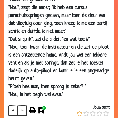
spannends gedaan heeft.
"Nou", zegt die ander, "ik heb een cursus
08
Boeren protest
2.78
Mar
parachutespringen gedaan, maar toen de deur van
2013
dat vliegtuig open ging, toen kreeg ik me een partij
01
De nieuwe baas
3.87
schrik en durfde ik niet meer."
Mar
"Dat snap ik", zei die ander, "en wat toen?"
2013
"Nou, toen kwam de instructeur en die zei: de piloot
22 Feb
In de mis
3.61
is een ontzettende homo, vindt jou wel een lekkere
2013
vent en als je niet springt, dan zet ie het toestel
15 Feb
De deurwaarder
2.61
dadelijk op auto-piloot en komt ie je een ongenadige
2013
beurt geven."
15 Feb
Drie wensen
3.28
"Pfoeh hee man, toen sprong je zeker? "
2013
"Nou, in het begin wel even."
01 Feb
Trein halen
3.54
2013
Jouw stem:
«
»
25 Jan
Dikke neus
2.66