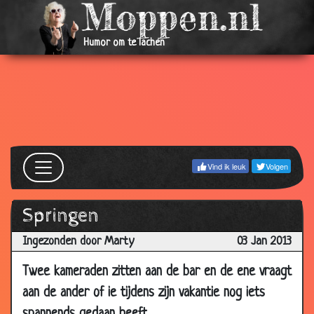
May
2013
Humor om te lachen
19 Apr
De nieuwe chauffeur
3.76
2013
29 Mar
Sollicitatie gesprek
3.09
2013
29 Mar
Slimme student
3.64
2013
Vind ik leuk
Volgen
29 Mar
De drie kleuren van de vlag
3.15
2013
Springen
27 Mar
Economieles
3.12
2013
Ingezonden door Marty
03 Jan 2013
22 Mar
Vervroegde vrijlating
3.39
2013
Twee kameraden zitten aan de bar en de ene vraagt
aan de ander of ie tijdens zijn vakantie nog iets
22 Mar
Sprekende klok
3.30
2013