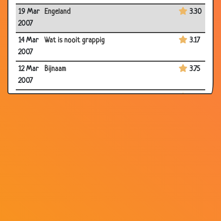
19 Mar
Engeland
3.30
2007
14 Mar
Wat is nooit grappig
3.17
2007
12 Mar
Bijnaam
3.75
2007
12 Mar
Lelijk en dronken
2.86
2007
12 Mar
Lekker vissen
3.46
2007
10
Stieren ballen
3.68
Mar
2007
08
Rechtvaardigheid?
3.81
Mar
2007