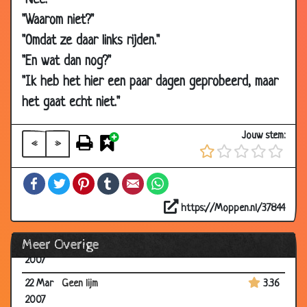
"Nee."
12 Apr
Mijn huis
2.94
"Waarom niet?"
2007
"Omdat ze daar links rijden."
12 Apr
Dubbeltjes
3.58
"En wat dan nog?"
2007
"Ik heb het hier een paar dagen geprobeerd, maar
05 Apr
Salarisverhoging
3.38
het gaat echt niet."
2007
05 Apr
Chef overleden
3.26
Jouw stem:
2007
«
»
04 Apr
Airline Cabin Announcements
3.22
Facebook
Twitter
Pinterest
Tumblr
Email
WhatsApp
2007
26 Mar
Op de boerderij
3.27
https://Moppen.nl/37844
2007
Meer Overige
26 Mar
Grenswachters
3.63
2007
22 Mar
Geen lijm
3.36
2007