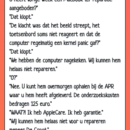
U heeft vorige week een MacBook ter reparatie
24 Feb
Alles samen delen
3.81
aangeboden?"
2010
"Dat klopt."
24 Feb
Ouderdoms test
3.92
"De klacht was dat het beeld streept, het
2010
toetsenbord soms niet reageert en dat de
17 Feb
Goeie daad
3.00
computer regelmatig een kernel panic gaf?"
2010
"Dat klopt."
17 Feb
Had dat meteen gezegd!
3.45
"We hebben de computer nagekeken. Wij kunnen hem
2010
helaas niet repareren."
17 Feb
Om de zeven jaar
3.52
"O?"
2010
"Nee. U kunt hem overmorgen ophalen bij de APR
17 Feb
Horloge teruggeven
3.55
waar u hem heeft afgeleverd. De onderzoekskosten
2010
bedragen 125 euro."
17 Feb
Nu al overleden
3.58
"WAAT?! Ik heb AppleCare. Ik heb garantie."
2010
"Wij kunnen hem helaas niet voor u repareren
10 Feb
Routebeschrijving
3.77