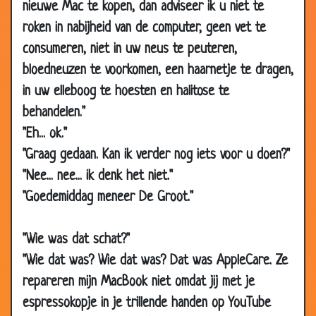
nieuwe Mac te kopen, dan adviseer ik u niet te
2009
roken in nabijheid van de computer, geen vet te
17 Dec
Mond op mond
3.79
consumeren, niet in uw neus te peuteren,
2009
bloedneuzen te voorkomen, een haarnetje te dragen,
16 Dec
Alweer te laat
2.94
2009
in uw elleboog te hoesten en halitose te
behandelen."
16 Dec
Het verschil
3.68
2009
"Eh... ok."
"Graag gedaan. Kan ik verder nog iets voor u doen?"
16 Dec
Gemis
3.16
2009
"Nee... nee... ik denk het niet."
05 Dec
Taart
3.30
"Goedemiddag meneer De Groot."
2009
04 Dec
Scherpschutter
2.83
"Wie was dat schat?"
2009
"Wie dat was? Wie dat was? Dat was AppleCare. Ze
04 Dec
Afwijzing
2.86
repareren mijn MacBook niet omdat jij met je
2009
espressokopje in je trillende handen op YouTube