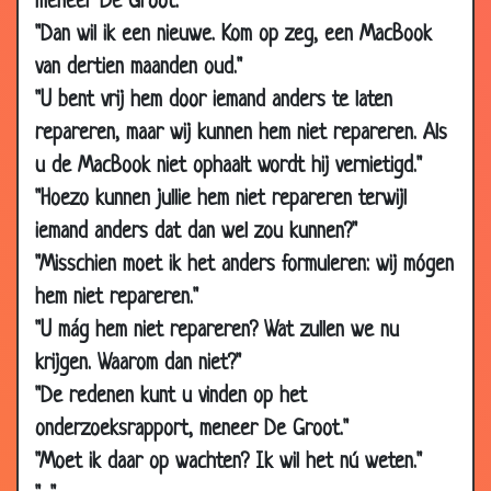
meneer De Groot."
2010
"Dan wil ik een nieuwe. Kom op zeg, een MacBook
10 Feb
Heel vervelend
3.17
van dertien maanden oud."
2010
"U bent vrij hem door iemand anders te laten
10 Feb
Tegen de hik
3.36
repareren, maar wij kunnen hem niet repareren. Als
2010
u de MacBook niet ophaalt wordt hij vernietigd."
10 Feb
Vreselijke hoofdpijn
3.33
2010
"Hoezo kunnen jullie hem niet repareren terwijl
iemand anders dat dan wel zou kunnen?"
05 Feb
Op sterven liggen
3.64
2010
"Misschien moet ik het anders formuleren: wij mógen
hem niet repareren."
05 Feb
Het balkon op
3.78
2010
"U mág hem niet repareren? Wat zullen we nu
05 Feb
En toen herinnerde hij het zich...
3.68
krijgen. Waarom dan niet?"
2010
"De redenen kunt u vinden op het
05 Feb
Snel denken
3.66
onderzoeksrapport, meneer De Groot."
2010
"Moet ik daar op wachten? Ik wil het nú weten."
05 Feb
Hoestdrank
2.89