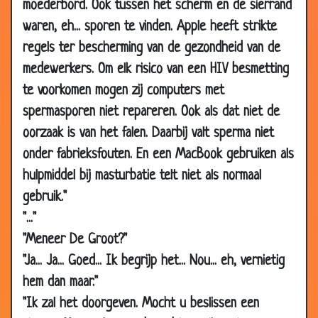
moederbord. Ook tussen het scherm en de sierrand
27 Dec
Hij past niet
3.44
waren, eh... sporen te vinden. Apple heeft strikte
2009
regels ter bescherming van de gezondheid van de
23 Dec
Berenjacht
3.74
medewerkers. Om elk risico van een HIV besmetting
2009
te voorkomen mogen zij computers met
23 Dec
Encyclopedie verkoper
2.79
spermasporen niet repareren. Ook als dat niet de
2009
oorzaak is van het falen. Daarbij valt sperma niet
23 Dec
Van de kerstman
2.08
onder fabrieksfouten. En een MacBook gebruiken als
2009
hulpmiddel bij masturbatie telt niet als normaal
23 Dec
Nieuwe trein
2.52
gebruik."
2009
"..."
23 Dec
Zijn eerste werkdag
3.76
"Meneer De Groot?"
2009
"Ja... Ja... Goed... Ik begrijp het... Nou... eh, vernietig
23 Dec
Golfen
3.81
hem dan maar."
2009
"Ik zal het doorgeven. Mocht u beslissen een
17 Dec
Hout hakken
3.46