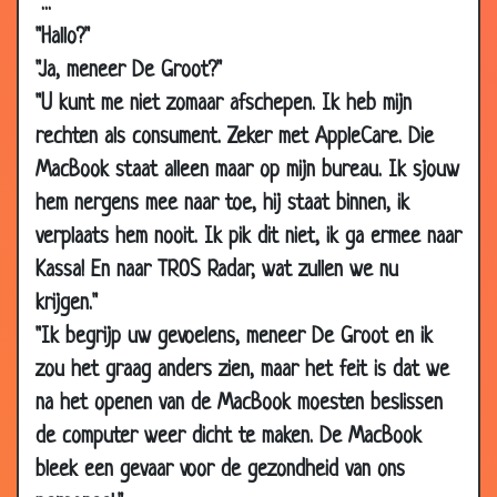
"..."
2010
"Hallo?"
30 Jan
De inspectie
3.10
"Ja, meneer De Groot?"
2010
"U kunt me niet zomaar afschepen. Ik heb mijn
30 Jan
De maatregelen
3.67
rechten als consument. Zeker met AppleCare. Die
2010
MacBook staat alleen maar op mijn bureau. Ik sjouw
30 Jan
Huurmoordenaar gezocht
2.55
hem nergens mee naar toe, hij staat binnen, ik
2010
verplaats hem nooit. Ik pik dit niet, ik ga ermee naar
30 Jan
Politieke oplossing
2.76
Kassa! En naar TROS Radar, wat zullen we nu
2010
krijgen."
20 Jan
Snelle kip
3.10
"Ik begrijp uw gevoelens, meneer De Groot en ik
2010
zou het graag anders zien, maar het feit is dat we
20 Jan
Eerst passen
3.43
na het openen van de MacBook moesten beslissen
2010
de computer weer dicht te maken. De MacBook
20 Jan
Tegenbod
3.50
bleek een gevaar voor de gezondheid van ons
2010