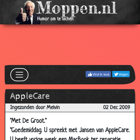
06
Reiniginssysteem
3.29
Mar
Humor om te lachen
2010
06
Aanhouding
3.46
Mar
2010
05
Auto kopen
3.31
Mar
Vind ik leuk
Volgen
2010
04
Ook proberen
3.33
Mar
AppleCare
2010
Ingezonden door Melvin
02 Dec 2009
24 Feb
Mottenballen
3.06
2010
"Met De Groot."
24 Feb
Windje
3.55
"Goedemiddag. U spreekt met Jansen van AppleCare.
2010