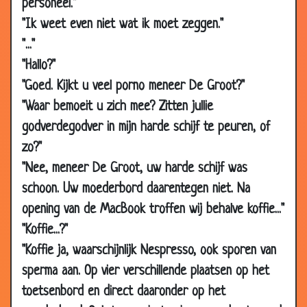
personeel."
20 Jan
Berenjager
3.47
"Ik weet even niet wat ik moet zeggen."
2010
"..."
20 Jan
Jezus ziet alles
3.25
"Hallo?"
2010
"Goed. Kijkt u veel porno meneer De Groot?"
18 Jan
Stukje vlees
3.33
2010
"Waar bemoeit u zich mee? Zitten jullie
godverdegodver in mijn harde schijf te peuren, of
17 Jan
De 3 Zonden
3.33
2010
zo?"
"Nee, meneer De Groot, uw harde schijf was
17 Jan
Parkeerplaats
3.49
2010
schoon. Uw moederbord daarentegen niet. Na
06 Jan
De voorspelling
3.50
opening van de MacBook troffen wij behalve koffie..."
2010
"Koffie...?"
30 Dec
Schuur
3.67
"Koffie ja, waarschijnlijk Nespresso, ook sporen van
2009
sperma aan. Op vier verschillende plaatsen op het
30 Dec
Schwein
3.76
toetsenbord en direct daaronder op het
2009