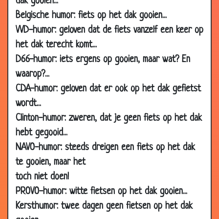
dak gooien...
19
Jantje
2.98
Belgische humor: fiets op het dak gooien...
May
VVD-humor: geloven dat de fiets vanzelf een keer op
2006
het dak terecht komt...
18
Shit
3.16
D66-humor: iets ergens op gooien, maar wat? En
May
waarop?...
2006
CDA-humor: geloven dat er ook op het dak gefietst
18
Kaboutertje
3.03
wordt...
May
2006
Clinton-humor: zweren, dat je geen fiets op het dak
hebt gegooid...
08
Jongen en meisje
3.26
May
NAVO-humor: steeds dreigen een fiets op het dak
2006
te gooien, maar het
08
Niet gedaan.
3.47
toch niet doen!
May
PROVO-humor: witte fietsen op het dak gooien...
2006
Kersthumor: twee dagen geen fietsen op het dak
01
Dierentuin
3.45