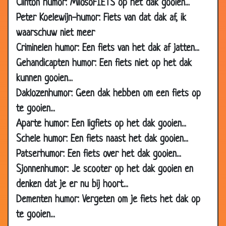
Clinton humor: MilosoFIETS op het dak gooien...
21 Apr
Zelfmoord
2.38
Peter Koelewijn-humor: Fiets van dat dak af, ik
2006
waarschuw niet meer
13 Apr
Struisvogelei
3.17
Criminelen humor: Een fiets van het dak af jatten...
2006
Gehandicapten humor: Een fiets niet op het dak
10 Apr
Biertje?
2.44
kunnen gooien...
2006
Daklozenhumor: Geen dak hebben om een fiets op
08
Nieuwsgierigheid
2.97
te gooien...
Apr
Aparte humor: Een ligfiets op het dak gooien...
2006
Schele humor: Een fiets naast het dak gooien...
07 Apr
Koud
3.27
Patserhumor: Een fiets over het dak gooien...
2006
Sjonnenhumor: Je scooter op het dak gooien en
05 Apr
Ik...
3.28
denken dat je er nu bij hoort...
2006
Dementen humor: Vergeten om je fiets het dak op
04 Apr
Weekend
2.97
te gooien...
2006