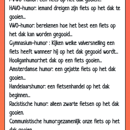
MAVO-humor: een fiets op het dak gooien...
30
Zielig
3.11
HAVO-humor: iemand dreigen zijn fiets op het dak te
May
gooien...
2006
VWO-humor: berekenen hoe het best een fiets op
30
Pech
3.31
het dak kan worden gegooid...
May
Gymnasium-humor : Kijken welke valversnelling een
2006
fiets heeft wanneer hij op het dak gegooid wordt...
25 May
Uitglijden
2.48
Hooliganhumor:het dak op een fiets gooien...
2006
Amsterdamse humor: een gejatte fiets op het dak
25 May
Seriemoordenaars
3.05
2006
gooien...
Handelaarshumor: een fietsenhandel op het dak
23 May
Alle eendjes
2.86
2006
beginnen...
Racistische humor: alleen zwarte fietsen op het dak
22 May
Password
2.63
2006
gooien.
22 May
Gebroken
3.21
Communistische humor:gezamenlijk onze fiets op het
2006