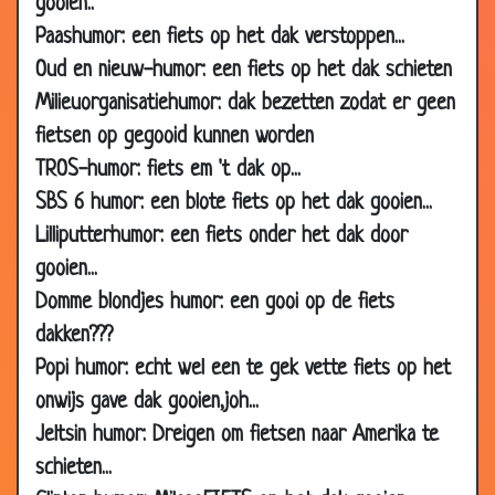
gooien..
May
Paashumor: een fiets op het dak verstoppen...
2006
Oud en nieuw-humor: een fiets op het dak schieten
27 Apr
Uitdaging
3.94
Milieuorganisatiehumor: dak bezetten zodat er geen
2006
fietsen op gegooid kunnen worden
26 Apr
Dagje vrij?
3.04
TROS-humor: fiets em 't dak op...
2006
SBS 6 humor: een blote fiets op het dak gooien...
26 Apr
De eerste keer
2.71
2006
Lilliputterhumor: een fiets onder het dak door
gooien...
26 Apr
Stekker..
3.13
2006
Domme blondjes humor: een gooi op de fiets
dakken???
26 Apr
Willekeurige letters
3.71
2006
Popi humor: echt wel een te gek vette fiets op het
23 Apr
In het cafe gebeurt veel
2.76
onwijs gave dak gooien,joh...
2006
Jeltsin humor: Dreigen om fietsen naar Amerika te
21 Apr
Amerika
3.32
schieten...
2006