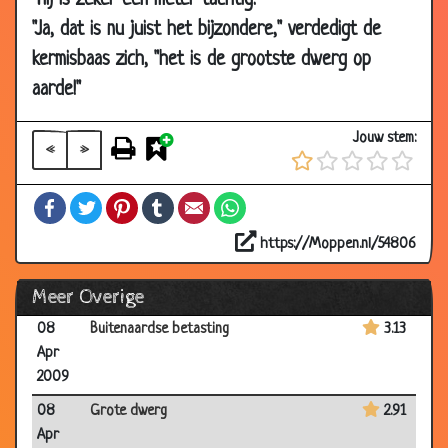
"Hij is zeker één meter tachtig."
06
Opkikker
3.90
"Ja, dat is nu juist het bijzondere," verdedigt de
May
kermisbaas zich, "het is de grootste dwerg op
2009
aarde!"
15 Apr
Ouderdom kwaaltjes
3.80
2009
Jouw stem:
«
»
13 Apr
De overvallers
3.08
2009
Facebook
Twitter
Pinterest
Tumblr
Email
WhatsApp
10 Apr
Maffia
3.95
2009
https://Moppen.nl/54806
09 Apr
Goed en slecht nieuws
3.54
Meer Overige
2009
08
Buitenaardse betasting
3.13
Apr
2009
08
Grote dwerg
2.91
Apr