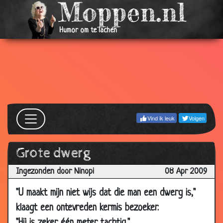
24 Jun
Langste jongeheer
3.33
2009
Humor om te lachen
13 Jun
Cowboys
2.30
2009
24 May
Verbrand
3.48
2009
24 May
Blinde piloten?
2.95
2009
Vind ik leuk
Volgen
17 May
Afrika
3.17
2009
Grote dwerg
14 May
Thee drinken
2.91
Ingezonden door Ninopi
08 Apr 2009
2009
09
Slechte gewoonte
2.76
"U maakt mijn niet wijs dat die man een dwerg is,"
May
klaagt een ontevreden kermis bezoeker.
2009