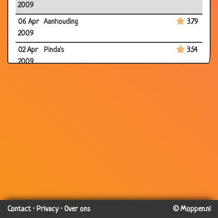
2009
06 Apr
Aanhouding
3.79
2009
02 Apr
Pinda's
3.54
2009
02 Apr
Nieuwe baan
3.38
2009
02 Apr
Altijd op tijd
2.93
2009
01 Apr
De keuring
2.85
2009
20
Naar bed
3.38
Mar
2009
20
Patatje
3.09
Contact
·
Privacy
·
Over ons
© Moppen.nl
Mar