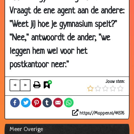
2007
Vraagt de ene agent aan de andere:
08
Winkelen
2.79
Nov
"Weet jij hoe je gymnasium spelt?"
2007
01 Nov
Verhuizen
2.57
"Nee," antwoordt de ander, "we
2007
leggen hem wel voor het
01 Nov
Na de storm
3.28
2007
postkantoor neer."
01 Nov
Vader en schoonzoon
3.48
2007
Jouw stem:
«
»
01 Nov
Niet helemaal begrepen
2.99
2007
Facebook
Twitter
Pinterest
Tumblr
Email
WhatsApp
29 Oct
Mijn chef
2.99
2007
https://Moppen.nl/44376
28 Oct
Statistieken
3.34
Meer Overige
2007