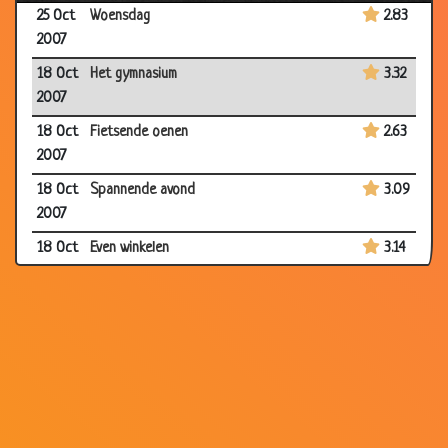
25 Oct
Woensdag
2.83
2007
18 Oct
Het gymnasium
3.32
2007
18 Oct
Fietsende oenen
2.63
2007
18 Oct
Spannende avond
3.09
2007
18 Oct
Even winkelen
3.14
2007
18 Oct
God ziet alles
3.65
2007
18 Oct
De toverfee
3.65
2007
15 Oct
Groot en klein
3.59
2007