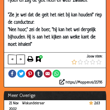
rijden en zag de geit heen en weer zwaaien.
03 Dec
De juiste antwoorden
2.81
2002
"Zie je wel dat die geit het niet bij kan houden!" riep
02 Dec
De dorpsdokter
1.90
de conducteur.
2002
"Nee hoor," zei de boer, "hij kan het wel dergelijk
29 Nov
Vreemd gegaan
2.48
bijhouden. Hij is aan het kijken aan welke kant die
2002
moet inhalen!"
27 Nov
Kabouter....en hun vrouwen????
3.26
2002
Jouw stem:
«
»
27 Nov
Er was eens de KOMKOMER
2.82
2002
Facebook
Twitter
Pinterest
Tumblr
Email
WhatsApp
25 Nov
Middeleeuwen
3.21
2002
https://Moppen.nl/21795
23 Nov
Geef terug!
3.27
Meer Overige
2002
21 Nov
Wiskundeleraar
2.63
2002