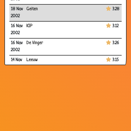
18 Nov
Geiten
3.28
2002
16 Nov
KIP
3.12
2002
16 Nov
De Vinger
3.26
2002
14 Nov
Leeuw
3.15
2002
10 Nov
Taxichauffeur
3.75
2002
07 Nov
Moos en Saar
2.96
2002
07 Nov
Drie vertegen woordigers
3.26
2002
05 Nov
Grenswachters
3.65