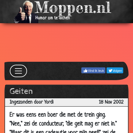
2002
16 Dec
Domme jantje
3.01
Humor om te lachen
2002
15 Dec
Koningin
3.90
2002
15 Dec
Kippen
3.20
2002
15 Dec
Jaah
2.18
Vind ik leuk
Volgen
2002
12 Dec
Beenloos
3.32
Geiten
2002
11 Dec
Bond James Bond
3.03
Ingezonden door Yordi
18 Nov 2002
2002
Er was eens een boer die met de trein ging.
11 Dec
Van Zanten
3.44
"Nee," zei de conducteur, "die geit mag er niet in."
2002