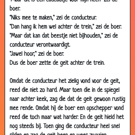
"Maar dit is een cadeautje voor mijn neef!" zei de
10 Dec
Love
3.01
boer.
2002
"Niks mee te maken," zei de conducteur.
10 Dec
God...... bedankt
3.20
"Dan hang ik hem wel achter de trein," zei de boer.
2002
"Maar dat kan dat beestje niet bijhouden," zei de
10 Dec
Lef
3.48
conducteur verontwaardigt.
2002
"Jawel hoor," zei de boer.
10 Dec
Wie denk je wel nie dat ik ben
3.19
2002
Dus de boer zette de geit achter de trein.
08
Slecht geslapen
3.21
Dec
Omdat de conducteur het zielig vond voor de geit,
2002
reed die niet zo hard. Maar toen die in de spiegel
06
Strijken
3.35
naar achter keek, zag die dat de geit gewoon rustig
Dec
mee rende. Omdat hij de boer een opschepper vond
2002
reed die toch maar wat harder. En de geit hield het
03 Dec
Kikker
3.16
nog steeds bij. Toen ging die conducteur heel snel
2002