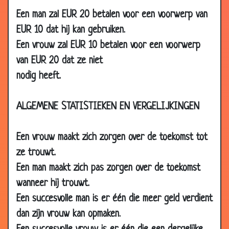
2007
Een man zal EUR 20 betalen voor een voorwerp van
13 Dec
Mooie bloembakken
2.88
EUR 10 dat hij kan gebruiken.
2007
Een vrouw zal EUR 10 betalen voor een voorwerp
10 Dec
Vervangen worden
3.04
van EUR 20 dat ze niet
2007
nodig heeft.
10 Dec
Oude attractie
2.85
2007
ALGEMENE STATISTIEKEN EN VERGELIJKINGEN
06
Vrije dag vragen
3.62
Dec
2007
Een vrouw maakt zich zorgen over de toekomst tot
ze trouwt.
03 Dec
Die hete lippen
3.50
2007
Een man maakt zich pas zorgen over de toekomst
wanneer hij trouwt.
02 Dec
Hitler kaput
3.46
2007
Een succesvolle man is er één die meer geld verdient
29 Nov
Reizende verkopers
3.07
dan zijn vrouw kan opmaken.
2007