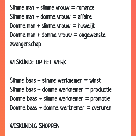
Slimme man + slimme vrouw = romance
31 Dec
Onbeschofte chauffeur
3.66
2007
Slimme man + domme vrouw = affaire
Domme man + slimme vrouw = huwelijk
27 Dec
Opscheppen
3.38
2007
Domme man + domme vrouw = ongewenste
27 Dec
Op berenjacht
3.20
zwangerschap
2007
24 Dec
Buren overlast
3.59
WISKUNDE OP HET WERK
2007
24 Dec
Net vissen
3.03
Slimme baas + slimme werknemer = winst
2007
Slimme baas + domme werknemer = productie
24 Dec
Misleidende reclame
3.41
Domme baas + slimme werknemer = promotie
2007
Domme baas + domme werknemer = overuren
24 Dec
Whiskey proeven
3.51
2007
WISKUNDIG SHOPPEN
24 Dec
Jupiler
3.43