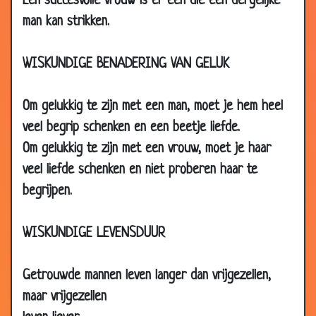
Een succesvolle vrouw is er één die een dergelijke
26 Nov
Levensverzekering
3.68
man kan strikken.
2007
26 Nov
Vertraging
2.89
WISKUNDIGE BENADERING VAN GELUK
2007
22 Nov
Dakdekkers
2.63
Om gelukkig te zijn met een man, moet je hem heel
2007
veel begrip schenken en een beetje liefde.
22 Nov
De begrafenis
3.47
Om gelukkig te zijn met een vrouw, moet je haar
2007
veel liefde schenken en niet proberen haar te
22 Nov
Tweedehands auto
3.42
begrijpen.
2007
19 Nov
Feiten die je opvrolijken
3.48
WISKUNDIGE LEVENSDUUR
2007
15 Nov
Adem in
3.09
Getrouwde mannen leven langer dan vrijgezellen,
2007
maar vrijgezellen
15 Nov
Gevaar op de weg
2.61