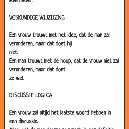
leven liever.
2007
12 Nov
Z'n schoonouders
2.80
WISKUNDIGE WIJZIGING
2007
12 Nov
Vreemde vampier
3.58
Een vrouw trouwt met het idee, dat de man zal
2007
veranderen, maar dat doet hij
12 Nov
De rondleiding
3.71
niet.
2007
Een man trouwt met de hoop, dat de vrouw niet zal
12 Nov
Thuis komen
3.13
2007
veranderen, maar dat doet
ze wel.
08
Tijdje niet gezien
2.98
Nov
2007
DISCUSSIE LOGICA
08
Wat was er eerst?
3.49
Nov
Een vrouw zal altijd het laatste woord hebben in
2007
een discussie.
08
Winkelen
2.79