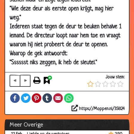
stenen muur en zegt tegen iedereen:
2007
"Wie deze deur als eerste open krijgt, mag hier
13 Feb
Kerstavond
3.55
weg."
2007
Iedereen staat tegen de deur te beuken behalve 1
12 Feb
Hoge huurprijs
3.50
iemand. De directeur loopt naar hem toe en vraagt
2007
waarom hij niet probeert de deur te openen.
12 Feb
Wereldwijde opiniepeiling
3.31
Waarop de gek antwoordt:
2007
"Sssssst niks zeggen, ik heb de sleutel."
12 Feb
F-en
3.21
2007
Jouw stem:
«
»
12 Feb
Politie raadsel
2.90
2007
Facebook
Twitter
Pinterest
Tumblr
Email
WhatsApp
12 Feb
Werkvloer perikelen
3.08
2007
https://Moppen.nl/35824
12 Feb
Geluidsbarrière
2.51
Meer Overige
2007