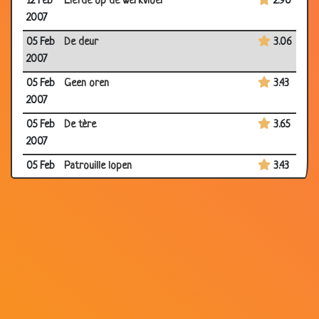
12 Feb
Liefde op de werkvloer
2.90
2007
05 Feb
De deur
3.06
2007
05 Feb
Geen oren
3.43
2007
05 Feb
De tère
3.65
2007
05 Feb
Patrouille lopen
3.43
2007
05 Feb
Kleine afstand
3.27
2007
05 Feb
Jantje
3.49
2007
29 Jan
Ik word vader
3.67
2007