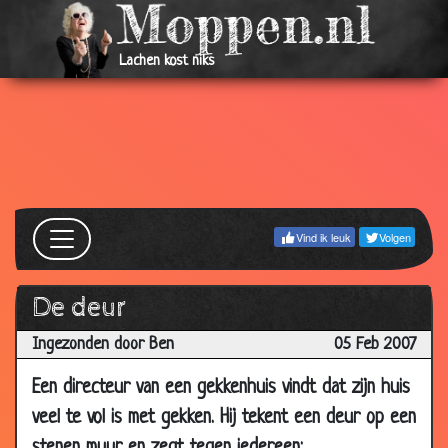
Mar
2007
02
Jagen
3.71
Lachen kost niks
Mar
2007
22 Feb
Ambtelijke insluiper
3.34
2007
22 Feb
70-jarige maagd
3.18
2007
Vind ik leuk
Volgen
22 Feb
Slecht in spelling
3.31
2007
De deur
19 Feb
Open en dicht
3.16
2007
Ingezonden door Ben
05 Feb 2007
19 Feb
Managementlessen
3.86
Een directeur van een gekkenhuis vindt dat zijn huis
2007
veel te vol is met gekken. Hij tekent een deur op een
16 Feb
370HSSV-0773H
3.29