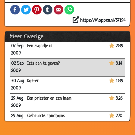
2009
Facebook
Twitter
Pinterest
Tumblr
Email
WhatsApp
11 Sep
Voor Kerst
3.90
2009
https://Moppen.nl/57194
10 Sep
Woestijn
3.67
Meer Overige
2009
07 Sep
Een avondje uit
2.89
2009
02 Sep
Iets aan te geven?
3.14
2009
30 Aug
Koffer
1.89
2009
29 Aug
Een priester en een imam
3.26
2009
29 Aug
Gebruikte condooms
2.70
2009
28 Aug
Dansend kuikentje
3.51