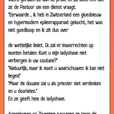
vlucht geraken ze aan de praat en zo komt het dat
10 Oct
Pink
3.16
ze de Pastoor om een dienst vraagt.
2009
"Eerwaarde , ik heb in Zwitserland een gloednieuw
08
Ze zitten met vragen
3.56
en hypermodern epileerapparaat gekocht, het was
Oct
niet goedkoop en ik zit dus over
2009
08
Kan ik wat vragen?
3.65
de wettelijke limiet. Ik zal er invoerrechten op
Oct
2009
moeten betalen. Kunt u mijn ladyshave niet
04 Oct
Helpen duwen
3.72
verbergen in uw soutane?"
2009
"Natuurlijk, maar ik moet u waarschuwen: ik kan niet
04 Oct
Op bezoek
3.90
liegen!"
2009
"Maar de douane zal u als priester niet verdenken
01 Oct
Wat heb je eraan?
3.54
en u doorlaten."
2009
En ze geeft hem de ladyshave.
01 Oct
2 wensen
3.62
2009