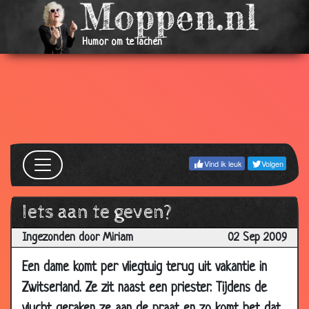
2009
18 Oct
Lachen
2.41
Humor om te lachen
2009
16 Oct
Links rijden
3.15
2009
12 Oct
Waar huil je?
3.32
2009
12 Oct
Borsthaar
3.28
Vind ik leuk
Volgen
2009
12 Oct
Het mirakel
3.89
Iets aan te geven?
2009
Ingezonden door Miriam
02 Sep 2009
12 Oct
Opscheppen
3.81
2009
Een dame komt per vliegtuig terug uit vakantie in
10 Oct
Bootje
2.54
Zwitserland. Ze zit naast een priester. Tijdens de
2009