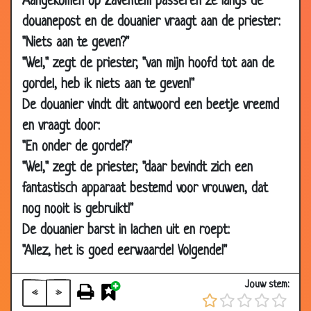
Aangekomen op Zaventem passeren ze langs de
25 Sep
Haaien
3.87
douanepost en de douanier vraagt aan de priester:
2009
"Niets aan te geven?"
22 Sep
Toverspiegel
3.58
"Wel," zegt de priester, "van mijn hoofd tot aan de
2009
gordel, heb ik niets aan te geven!"
21 Sep
Wij mariniers voelen geen pijn
3.35
De douanier vindt dit antwoord een beetje vreemd
2009
en vraagt door:
18 Sep
Opschepperij
3.61
"En onder de gordel?"
2009
"Wel," zegt de priester, "daar bevindt zich een
18 Sep
Wat doe je dan?
2.66
fantastisch apparaat bestemd voor vrouwen, dat
2009
nog nooit is gebruikt!"
16 Sep
Ze stoppen ermee!
3.18
De douanier barst in lachen uit en roept:
2009
"Allez, het is goed eerwaarde! Volgende!"
16 Sep
De overname
3.88
2009
Jouw stem:
«
»
15 Sep
De weddenschap
3.78