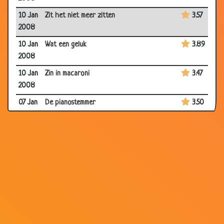
10 Jan
Zit het niet meer zitten
3.57
2008
10 Jan
Wat een geluk
3.89
2008
10 Jan
Zin in macaroni
3.47
2008
07 Jan
De pianostemmer
3.50
2008
07 Jan
Schaamte gevoel
3.27
2008
03 Jan
Hun eerste voorstelling
3.53
2008
03 Jan
Een groot schrijver worden
2.58
2008
03 Jan
Nieuwe gehoorapparaten
3.56