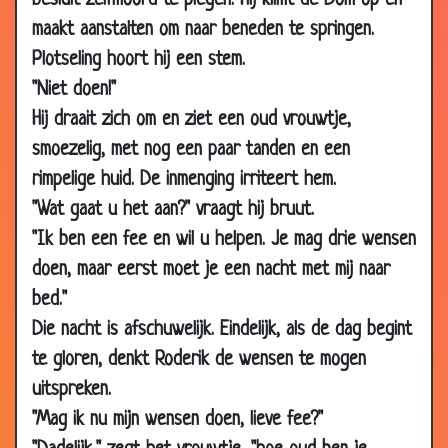
besluit zelfmoord te plegen. Hij klimt de Dom op en
2008
maakt aanstalten om naar beneden te springen.
11 Feb
Drie Chinese martelingen
3.75
Plotseling hoort hij een stem.
2008
"Niet doen!"
11 Feb
Gevaarlijke dwerg
3.80
Hij draait zich om en ziet een oud vrouwtje,
2008
smoezelig, met nog een paar tanden en een
08 Feb
De ontsnapping
3.80
rimpelige huid. De inmenging irriteert hem.
2008
"Wat gaat u het aan?" vraagt hij bruut.
07 Feb
Hoe laat is het?
3.24
"Ik ben een fee en wil u helpen. Je mag drie wensen
2008
doen, maar eerst moet je een nacht met mij naar
04 Feb
Opschepperij
3.93
bed."
2008
Die nacht is afschuwelijk. Eindelijk, als de dag begint
31 Jan
Eindelijk verkocht!
3.84
te gloren, denkt Roderik de wensen te mogen
2008
uitspreken.
28 Jan
Handig
3.35
"Mag ik nu mijn wensen doen, lieve fee?"
2008