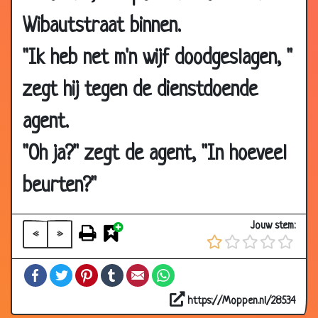
2006
Wibautstraat binnen.
04 Oct
Gewoon doorgaan...
3.32
2006
"Ik heb net m'n wijf doodgeslagen, "
04 Oct
Niet grappig (1)
3.08
zegt hij tegen de dienstdoende
2006
04 Oct
Niet grappig (2)
2.63
agent.
2006
"Oh ja?" zegt de agent, "In hoeveel
03 Oct
Vliegreis
3.40
2006
beurten?"
27 Sep
Aap
2.99
2006
Jouw stem:
«
»
19 Sep
Ambtenaar
3.08
2006
Facebook
Twitter
Pinterest
Tumblr
Email
WhatsApp
17 Sep
Banaan
2.40
2006
https://Moppen.nl/28534