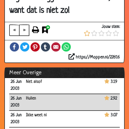
2003
want dat is niet zo!
05 Aug
Hans kazan
2.78
2003
Jouw stem:
«
»
27 Jul
Bouwvakkers
3.14
2003
Facebook
Twitter
Pinterest
Tumblr
Email
WhatsApp
20 Jul
Koeien
2.93
2003
https://Moppen.nl/22816
01 Jul
Gestolen
3.41
Meer Overige
2003
26 Jun
Net alsof
3.19
2003
26 Jun
Huilen
2.92
2003
26 Jun
Ikke weet ni
3.07
2003