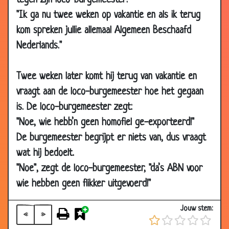
tegen zijn loco-burgemeester:
07 Apr
Terug als kip
2.87
"Ik ga nu twee weken op vakantie en als ik terug
2010
kom spreken jullie allemaal Algemeen Beschaafd
04 Apr
Paasontbijt
2.98
Nederlands."
2010
04 Apr
Kleurrijke eitjes
2.68
Twee weken later komt hij terug van vakantie en
2010
vraagt aan de loco-burgemeester hoe het gegaan
03 Apr
Hoedjes passen
3.19
is. De loco-burgemeester zegt:
2010
"Noe, wie hebb’n geen homofiel ge-exporteerd!"
31 Mar
Golfen
3.73
De burgemeester begrijpt er niets van, dus vraagt
2010
wat hij bedoelt.
24 Mar
Oma in het rusthuis
3.29
"Noe", zegt de loco-burgemeester, "da’s ABN voor
2010
wie hebben geen flikker uitgevoerd!"
24 Mar
Zand opruimen
3.29
2010
Jouw stem:
«
»
24 Mar
Wedden dat
3.45