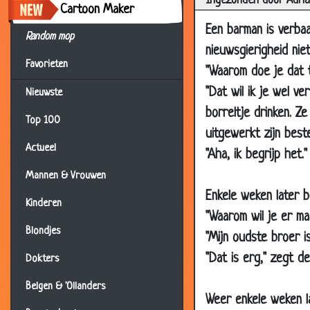
Ingezonden door Adri
Cartoon Maker
24 Oct 2006
Het 
Een barman is verbaa
24 Oct 2006
Op s
Random mop
nieuwsgierigheid nie
24 Oct 2006
In d
Favorieten
"Waarom doe je dat 
17 Oct 2006
Eila
"Dat wil ik je wel v
Nieuwste
17 Oct 2006
Wijze
borreltje drinken. Ze
Top 100
11 Oct 2006
Ste
uitgewerkt zijn beste
Actueel
08 Oct 2006
Drie
"Aha, ik begrijp het.
08 Oct 2006
Sina
Mannen & Vrouwen
Enkele weken later 
05 Oct 2006
Ezel
Kinderen
"Waarom wil je er m
05 Oct 2006
Mins
Blondjes
"Mijn oudste broer i
04 Oct 2006
Nooi
"Dat is erg," zegt de
Dokters
04 Oct 2006
Woo
Belgen & 'Ollanders
04 Oct 2006
Gewo
Weer enkele weken l