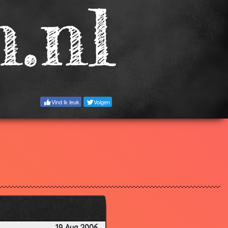
3.50
3.10
3.05
2.81
3.33
2.79
Vind ik leuk
Volgen
3.69
3.60
2.89
3.61
3.24
3.81
3.00