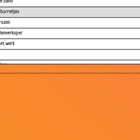
e band
 borreltjes
rozen
tenverkoper
et werk
nken
erkaartje
ro
e band
estaurant
lpitten
d
liciteerd!