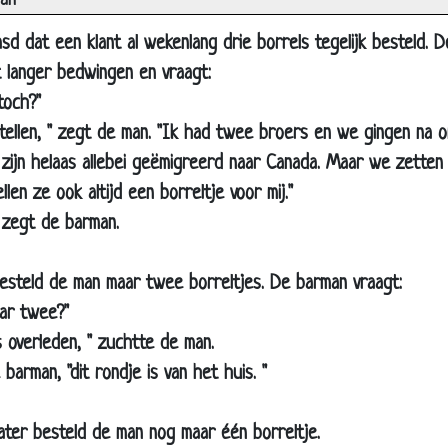
aan
juiste antwoord
sd dat een klant al wekenlang drie borrels tegelijk besteld. D
terven
t langer bedwingen en vraagt:
e trein
toch?"
nd
ertellen, " zegt de man. "Ik had twee broers en we gingen na o
 uil
 zijn helaas allebei geëmigreerd naar Canada. Maar we zetten o
mmen
llen ze ook altijd een borreltje voor mij."
 wensen
" zegt de barman.
asappelsap
besteld de man maar twee borreltjes. De barman vraagt:
aar twee?"
t slijtage
s overleden, " zuchtte de man.
t grappig
 barman, "dit rondje is van het huis. "
rdgrappen
on doorgaan...
ater besteld de man nog maar één borreltje.