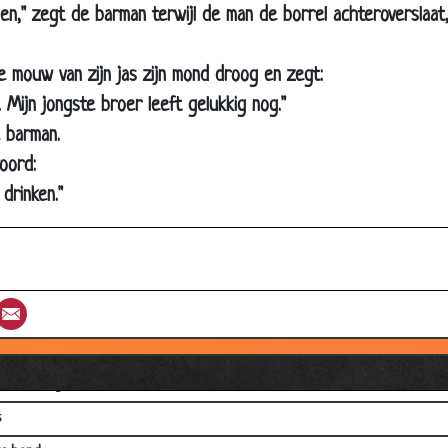
 grappig (1)
en," zegt de barman terwijl de man de borrel achteroverslaat,
 grappig (2)
 mouw van zijn jas zijn mond droog en zegt:
reis
. Mijn jongste broer leeft gelukkig nog."
 barman.
tenaar
oord:
aan
drinken."
ke
 weddenschap
geslagen
st
umblr
Email
tenaren
vers
bent de volgende
s