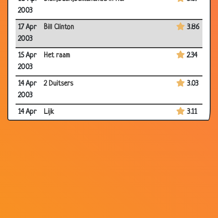
2003
17 Apr
Bill Clinton
3.86
2003
15 Apr
Het raam
2.34
2003
14 Apr
2 Duitsers
3.03
2003
14 Apr
Lijk
3.11
2003
13 Apr
Helderziende
2.63
2003
13 Apr
Auw!!!
3.32
2003
12 Apr
Saddam hoessein
2.63
2003