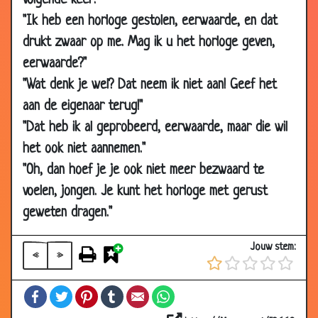
volgende keer:
05
Auto kopen
3.31
"Ik heb een horloge gestolen, eerwaarde, en dat
Mar
drukt zwaar op me. Mag ik u het horloge geven,
2010
eerwaarde?"
04
Ook proberen
3.33
"Wat denk je wel? Dat neem ik niet aan! Geef het
Mar
aan de eigenaar terug!"
2010
"Dat heb ik al geprobeerd, eerwaarde, maar die wil
24 Feb
Mottenballen
3.06
het ook niet aannemen."
2010
"Oh, dan hoef je je ook niet meer bezwaard te
24 Feb
Windje
3.55
voelen, jongen. Je kunt het horloge met gerust
2010
geweten dragen."
24 Feb
Alles samen delen
3.81
2010
Jouw stem:
«
»
24 Feb
Ouderdoms test
3.92
2010
Facebook
Twitter
Pinterest
Tumblr
Email
WhatsApp
17 Feb
Goeie daad
3.00
2010