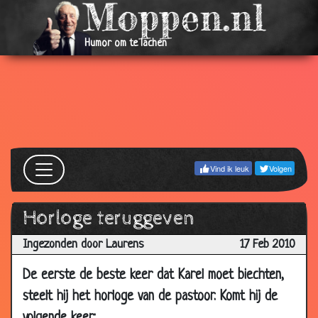
Mar
2010
Humor om te lachen
06
Huissleutel verloren
3.21
Mar
2010
06
De sollicitatie
2.92
Mar
2010
06
Gezondste lucht ter wereld
3.19
Vind ik leuk
Volgen
Mar
2010
Horloge teruggeven
06
Reiniginssysteem
3.29
Mar
Ingezonden door Laurens
17 Feb 2010
2010
De eerste de beste keer dat Karel moet biechten,
06
Aanhouding
3.46
steelt hij het horloge van de pastoor. Komt hij de
Mar
2010