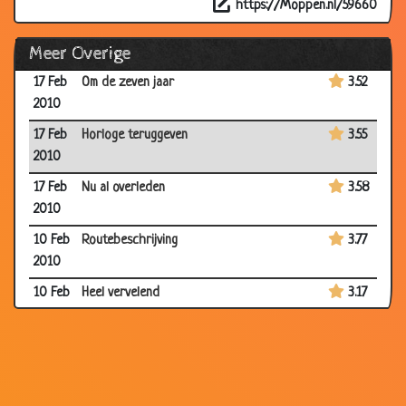
https://Moppen.nl/59660
17 Feb
Had dat meteen gezegd!
3.45
Meer Overige
2010
17 Feb
Om de zeven jaar
3.52
2010
17 Feb
Horloge teruggeven
3.55
2010
17 Feb
Nu al overleden
3.58
2010
10 Feb
Routebeschrijving
3.77
2010
10 Feb
Heel vervelend
3.17
2010
10 Feb
Tegen de hik
3.36
2010
10 Feb
Vreselijke hoofdpijn
3.33