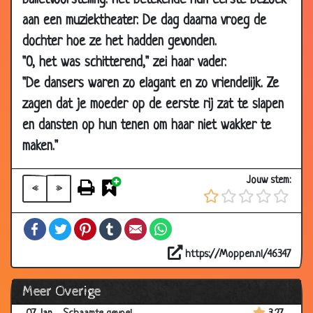
balletvoorstelling. Het betekende hun eerste bezoek
2008
aan een muziektheater. De dag daarna vroeg de
14 Jan
Zwart staat beter
3.06
dochter hoe ze het hadden gevonden.
2008
"O, het was schitterend," zei haar vader.
10 Jan
Lichaamstemperatuur
3.52
"De dansers waren zo elagant en zo vriendelijk. Ze
2008
zagen dat je moeder op de eerste rij zat te slapen
10 Jan
Twee gekken
2.69
en dansten op hun tenen om haar niet wakker te
2008
maken."
10 Jan
Zit het niet meer zitten
3.57
2008
Jouw stem:
«
»
10 Jan
Wat een geluk
3.89
2008
Facebook
Twitter
Pinterest
Tumblr
Email
WhatsApp
10 Jan
Zin in macaroni
3.47
2008
https://Moppen.nl/46347
07 Jan
De pianostemmer
3.50
Meer Overige
2008