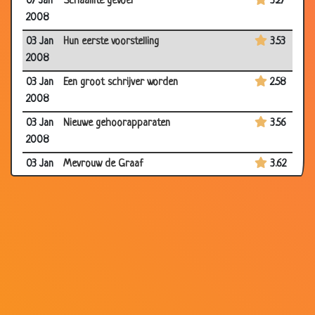
07 Jan
Schaamte gevoel
3.27
2008
03 Jan
Hun eerste voorstelling
3.53
2008
03 Jan
Een groot schrijver worden
2.58
2008
03 Jan
Nieuwe gehoorapparaten
3.56
2008
03 Jan
Mevrouw de Graaf
3.62
2008
31 Dec
Opschepperij
3.57
2007
31 Dec
Golfen
3.70
2007
31 Dec
Onbeschofte chauffeur
3.66
2007