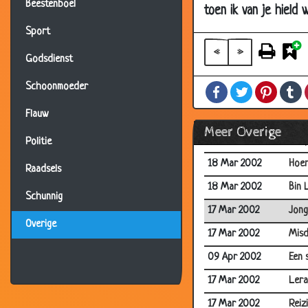
21 Mar 2002
De m
Beestenboel
toen ik van je hield 
21 Mar 2002
Vraag
Sport
20 Mar 2002
Fran
«
»
Godsdienst
20 Mar 2002
3 Su
Schoonmoeder
Facebook
Twitter
Pintere
T
20 Mar 2002
Bier
Flauw
19 Mar 2002
Mus
Meer Overige
19 Mar 2002
8 x 
Politie
18 Mar 2002
Hoe
Raadsels
18 Mar 2002
Bin 
Schunnig
17 Mar 2002
Jong
Overige
17 Mar 2002
Misd
09 Apr 2002
Een 
17 Mar 2002
Lera
17 Mar 2002
Reiz