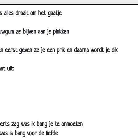
pie
port
s alles draait om het gaatje
rrijder
uwgum ze blijven aan je plakken
a/belg
ier
jen eerst geven ze je een prik en daarna wordt je dik
 verliest de oorlog
/Bin Laden/Bush doen wens
t uit:
 en Bin Laden
rollen
s Bauer
isch.......
 tas
eerts zag was ik bang je te onmoeten
rukking
was is bang voor de liefde