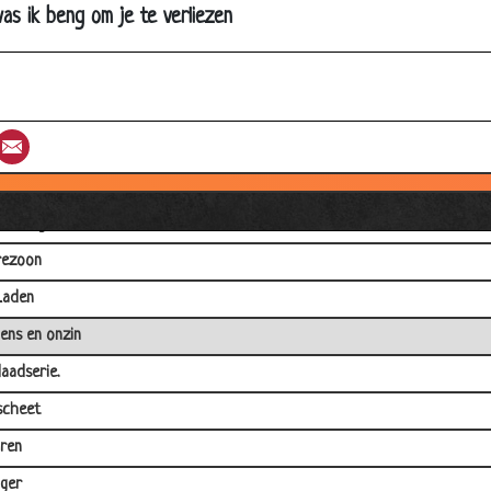
an met de sik
was ik beng om je te verliezen
 je je wel eens af...
k Govers
rinamers
st
umblr
Email
eum
per dag
rezoon
Laden
ens en onzin
aadserie.
scheet
ren
iger