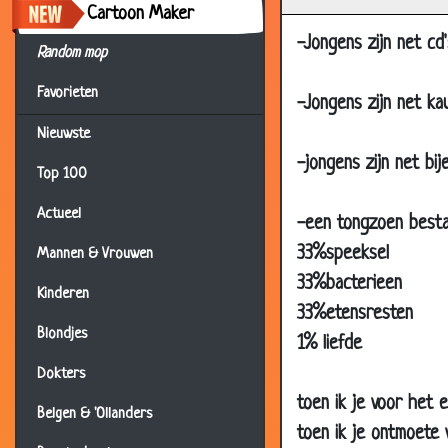
27 Mar 2002
Rom
Cartoon Maker
26 Mar 2002
Rap
-Jongens zijn net cd'
Random mop
25 Mar 2002
Moto
Favorieten
-Jongens zijn net ka
24 Mar 2002
Osam
Nieuwste
24 Mar 2002
Vamp
-jongens zijn net bi
Top 100
24 Mar 2002
Bush
24 Mar 2002
Boer
Actueel
-een tongzoen bestaa
24 Mar 2002
Bush
33%speeksel
Mannen & Vrouwen
23 Mar 2002
Kont
33%bacterieen
Kinderen
33%etensresten
22 Mar 2002
Fran
Blondjes
1% liefde
22 Mar 2002
Histor
Dokters
22 Mar 2002
Geen
toen ik je voor het 
22 Mar 2002
Uitd
Belgen & 'Ollanders
toen ik je ontmoete 