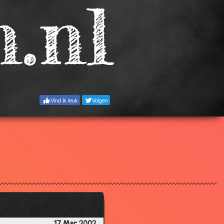
3.06
3.77
3.63
3.57
2.88
3.10
Vind ik leuk
Volgen
3.95
3.77
2.79
3.28
3.24
3.81
3.06