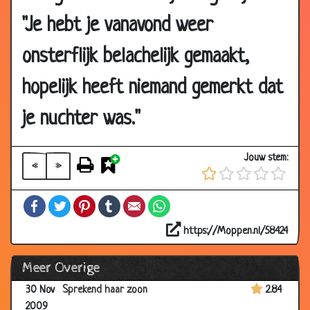
04 Dec
De overval
3.61
"Je hebt je vanavond weer
2009
04 Dec
Auto ongeluk
3.36
onsterflijk belachelijk gemaakt,
2009
hopelijk heeft niemand gemerkt dat
04 Dec
Zwanger
3.02
2009
je nuchter was."
04 Dec
Alles is groter
3.32
2009
Jouw stem:
«
»
03 Dec
Mededeling
3.43
2009
Facebook
Twitter
Pinterest
Tumblr
Email
WhatsApp
02 Dec
AppleCare
2.89
2009
https://Moppen.nl/58424
01 Dec
Doodschrikken
3.47
Meer Overige
2009
30 Nov
Sprekend haar zoon
2.84
2009