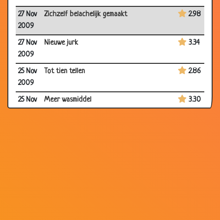
27 Nov
Zichzelf belachelijk gemaakt
2.98
2009
27 Nov
Nieuwe jurk
3.34
2009
25 Nov
Tot tien tellen
2.86
2009
25 Nov
Meer wasmiddel
3.30
2009
24 Nov
Kleine Marietje
3.85
2009
24 Nov
De biker en de non
3.57
2009
22 Nov
Pastoor toch!
3.70
2009
20 Nov
Pas op voor de hond
3.04