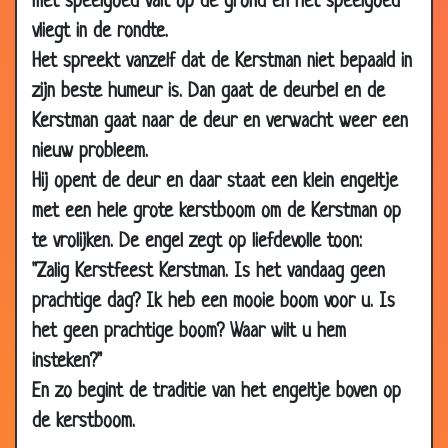
met speelgoed valt op de grond en het speelgoed
14 May
Jagen in Canada
3.64
vliegt in de rondte.
2007
Het spreekt vanzelf dat de Kerstman niet bepaald in
14 May
Oog transplantatie
3.65
zijn beste humeur is. Dan gaat de deurbel en de
2007
Kerstman gaat naar de deur en verwacht weer een
14 May
Vertraging
3.50
nieuw probleem.
2007
Hij opent de deur en daar staat een klein engeltje
14 May
Onderhandelen
2.24
met een hele grote kerstboom om de Kerstman op
2007
te vrolijken. De engel zegt op liefdevolle toon:
07
Kippenkanon
3.24
"Zalig Kerstfeest Kerstman. Is het vandaag geen
May
prachtige dag? Ik heb een mooie boom voor u. Is
2007
het geen prachtige boom? Waar wilt u hem
07
Zijn toekomst
3.56
May
insteken?"
2007
En zo begint de traditie van het engeltje boven op
07
De dove graaf
3.33
de kerstboom.
May