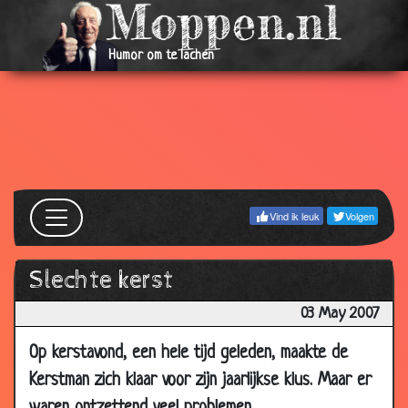
08 Jun
Gevangenis vs. werk
3.43
2007
Humor om te lachen
04 Jun
De schoonste lucht ter wereld
3.31
2007
04 Jun
Spannende thriller
3.46
2007
29
Verstoorde nachtrust
3.82
May
Vind ik leuk
Volgen
2007
29
Jagen
3.18
Slechte kerst
May
2007
03 May 2007
29
Koffie of thee?
3.78
Op kerstavond, een hele tijd geleden, maakte de
May
Kerstman zich klaar voor zijn jaarlijkse klus. Maar er
2007