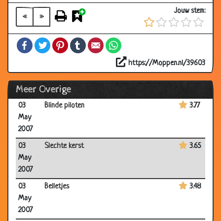
2007
Jouw stem:
«
»
07
Paarden begeleiding
2.87
May
Facebook
Twitter
Pinterest
Tumblr
Email
WhatsApp
2007
https://Moppen.nl/39603
07
Bij de rechter
3.51
May
Meer Overige
2007
03
Blinde piloten
3.77
May
2007
03
Slechte kerst
3.65
May
2007
03
Belletjes
3.48
May
2007