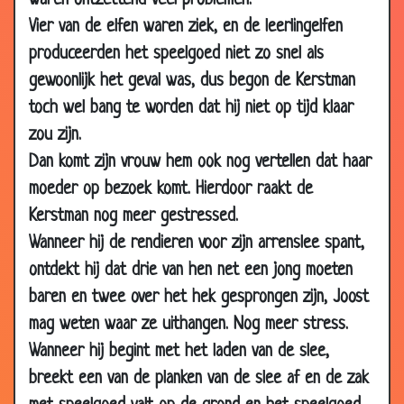
waren ontzettend veel problemen.
24 May
Blind springen
3.21
Vier van de elfen waren ziek, en de leerlingelfen
2007
produceerden het speelgoed niet zo snel als
24 May
Bij boer Hans
3.24
2007
gewoonlijk het geval was, dus begon de Kerstman
toch wel bang te worden dat hij niet op tijd klaar
21 May
Kannibaal in het ziekenhuis
2.62
2007
zou zijn.
Dan komt zijn vrouw hem ook nog vertellen dat haar
21 May
Harder werken
3.27
2007
moeder op bezoek komt. Hierdoor raakt de
21 May
Hulp in het toilet
3.65
Kerstman nog meer gestressed.
2007
Wanneer hij de rendieren voor zijn arrenslee spant,
21 May
Drukke vlucht
3.43
ontdekt hij dat drie van hen net een jong moeten
2007
baren en twee over het hek gesprongen zijn, Joost
21 May
Parachute springen
3.46
mag weten waar ze uithangen. Nog meer stress.
2007
Wanneer hij begint met het laden van de slee,
21 May
Met de trein
3.35
breekt een van de planken van de slee af en de zak
2007