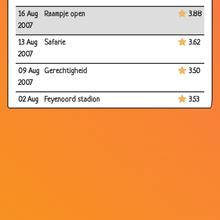
16 Aug
Raampje open
3.88
2007
13 Aug
Safarie
3.62
2007
09 Aug
Gerechtigheid
3.50
2007
02 Aug
Feyenoord stadion
3.53
2007
26 Jul
Geld maakt (on)gelukkig
3.38
2007
26 Jul
Z'n baas gered
2.70
2007
26 Jul
De drenkeling
3.59
2007
26 Jul
Wat heb ik in mijn hand
3.35